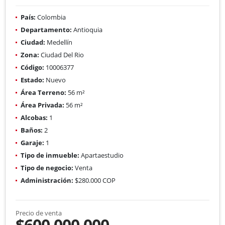
País:
Colombia
Departamento:
Antioquia
Ciudad:
Medellín
Zona:
Ciudad Del Rio
Código:
10006377
Estado:
Nuevo
Área Terreno:
56 m²
Área Privada:
56 m²
Alcobas:
1
Baños:
2
Garaje:
1
Tipo de inmueble:
Apartaestudio
Tipo de negocio:
Venta
Administración:
$280.000 COP
Precio de venta
$600.000.000