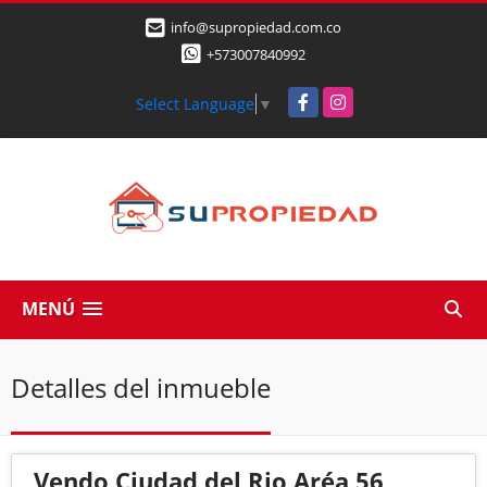
info@supropiedad.com.co
+573007840992
Facebook
Instagram
Select Language
▼
MENÚ
Detalles del inmueble
Vendo Ciudad del Rio,Aréa 56