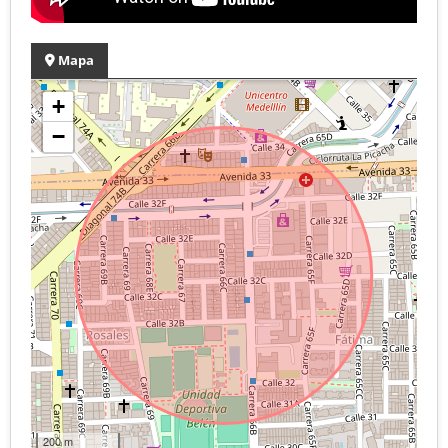
Mapa
+
−
200 m