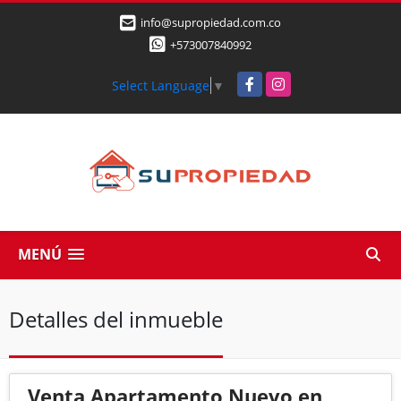
info@supropiedad.com.co
+573007840992
Facebook
Instagram
Select Language
▼
MENÚ
Detalles del inmueble
Venta Apartamento Nuevo en