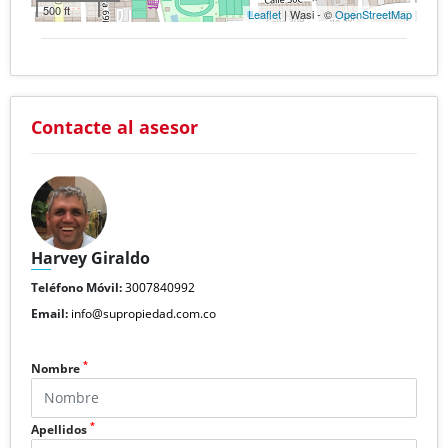
500 ft
Leaflet
| Wasi - ©
OpenStreetMap
Contacte al asesor
Harvey Giraldo
Teléfono Móvil:
3007840992
Email:
info@supropiedad.com.co
*
Nombre
*
Apellidos