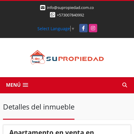
info@supropiedad.com.co
+573007840992
Facebook
Instagram
Select Language
▼
MENÚ
Detalles del inmueble
Apartamento en venta en