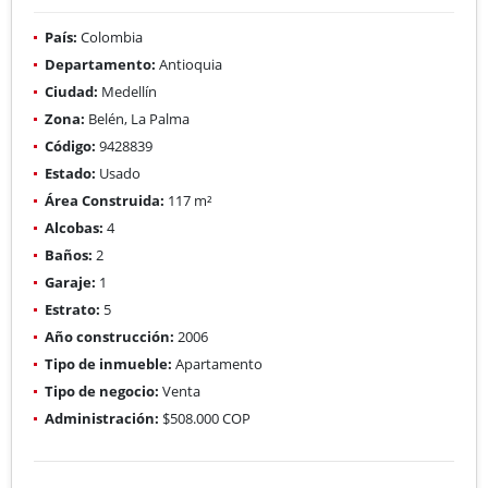
País:
Colombia
Departamento:
Antioquia
Ciudad:
Medellín
Zona:
Belén, La Palma
Código:
9428839
Estado:
Usado
Área Construida:
117 m²
Alcobas:
4
Baños:
2
Garaje:
1
Estrato:
5
Año construcción:
2006
Tipo de inmueble:
Apartamento
Tipo de negocio:
Venta
Administración:
$508.000 COP