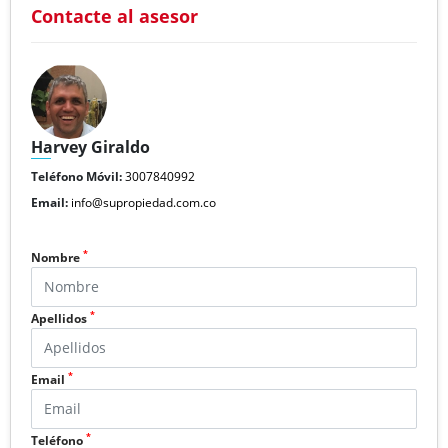
Contacte al asesor
Harvey Giraldo
Teléfono Móvil:
3007840992
Email:
info@supropiedad.com.co
*
Nombre
*
Apellidos
*
Email
*
Teléfono