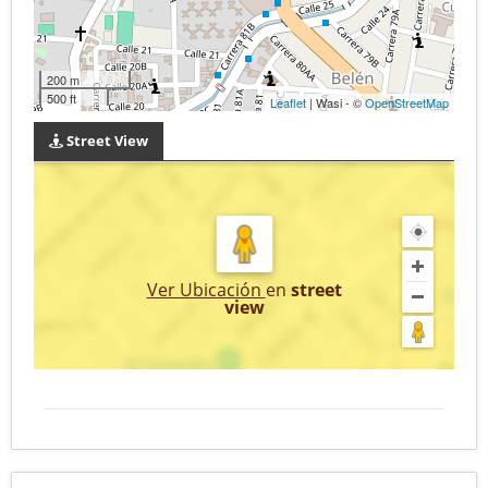
200 m
500 ft
Leaflet
| Wasi - ©
OpenStreetMap
Street View
Ver Ubicación
en
street
view