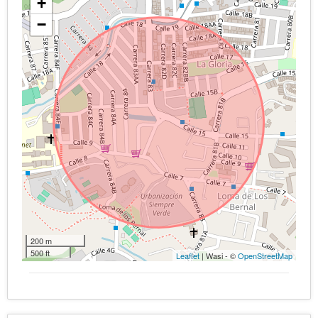
+
−
200 m
500 ft
Leaflet
| Wasi - ©
OpenStreetMap