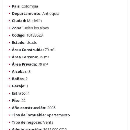
País:
Colombia
Departamento:
Antioquia
Ciudad:
Medellín
Zona:
Belen los alpes
Código:
10133523
Estado:
Usado
Área Construida:
79 m²
Área Terreno:
79 m²
Área Privada:
79 m²
Alcobas:
3
Baños:
2
Garaje:
1
Estrato:
4
Piso:
22
Año construcción:
2005
Tipo de inmueble:
Apartamento
Tipo de negocio:
Venta
Administración:
$615.000 COP