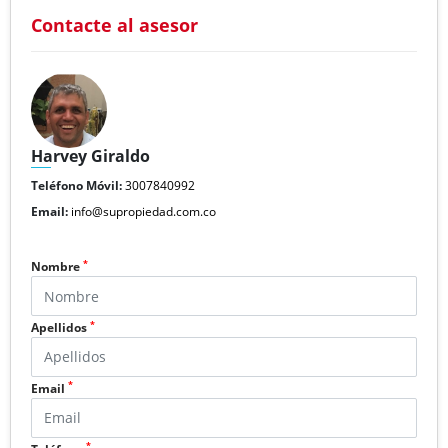
Contacte al asesor
Harvey Giraldo
Teléfono Móvil:
3007840992
Email:
info@supropiedad.com.co
*
Nombre
*
Apellidos
*
Email
*