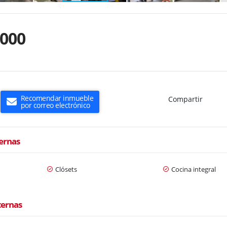
.000
Recomendar inmueble
Compartir
por correo electrónico
ternas
Clósets
Cocina integral
ternas