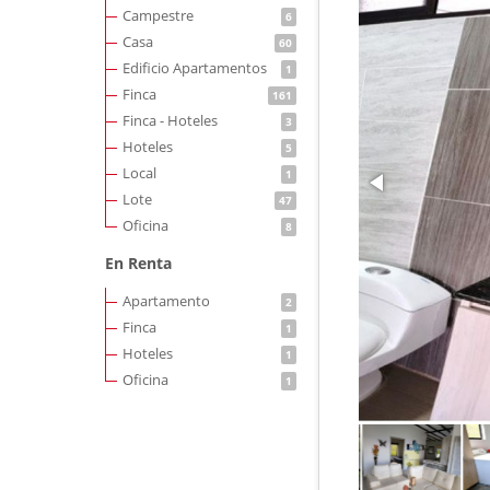
Campestre
6
Casa
60
Edificio Apartamentos
1
Finca
161
Finca - Hoteles
3
Hoteles
5
Local
1
Lote
47
Oficina
8
En Renta
Apartamento
2
Finca
1
Hoteles
1
Oficina
1