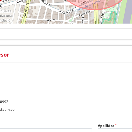
esor
40992
d.com.co
*
Apellidos