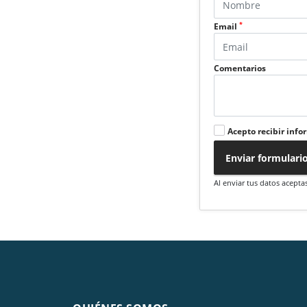
*
Email
Comentarios
Acepto recibir info
Enviar formulari
Al enviar tus datos acepta