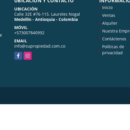
UBICACIÓN Y CONTACTO
INFORMACI
Inicio
UBICACIÓN
Calle 32E #76-115. Laureles Nogal
Ventas
Medellín - Antioquia - Colombia
Alquiler
MÓVIL
Nuestra Empr
+573007840992
de
Contáctenos
EMAIL
info@supropiedad.com.co
Políticas de
privacidad
Facebook
Instagram