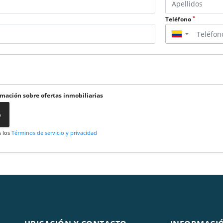
*
Teléfono
▼
rmación sobre ofertas inmobiliarias
o
s los
Términos de servicio y privacidad