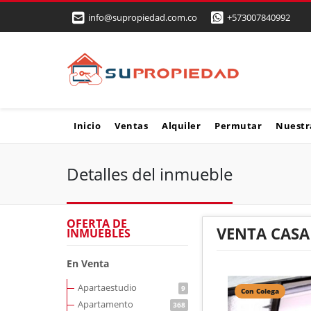
info@supropiedad.com.co
+573007840992
Inicio
Ventas
Alquiler
Permutar
Nuestr
Detalles del inmueble
OFERTA DE
VENTA CASA
INMUEBLES
En Venta
Apartaestudio
9
Con Colega
Apartamento
368