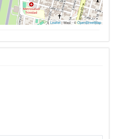
Leaflet
| Wasi - ©
OpenStreetMap