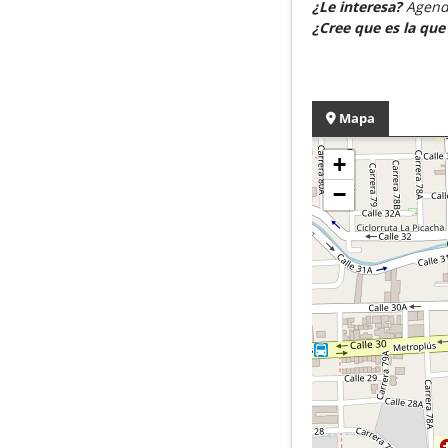
¿Le interesa?
Agende
¿Cree que es la qu
Mapa
+
−