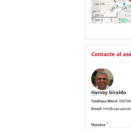
200 m
500 ft
Contacte al as
Harvey Giraldo
Teléfono Móvil:
30078
Email:
info@supropieda
*
Nombre