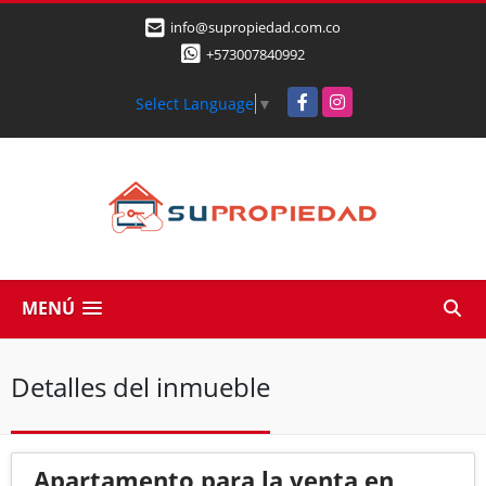
info@supropiedad.com.co
+573007840992
Facebook
Instagram
Select Language
▼
MENÚ
Detalles del inmueble
Apartamento para la venta en