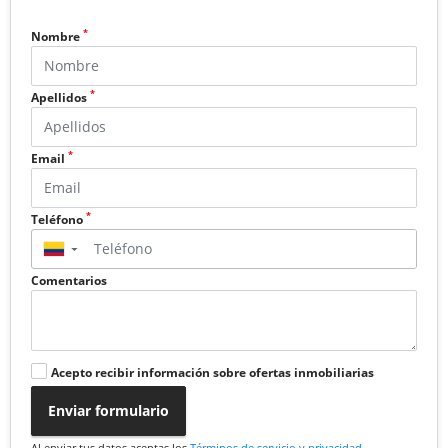
*
Nombre
*
Apellidos
*
Email
*
Teléfono
▼
Comentarios
Acepto recibir información sobre ofertas inmobiliarias
Enviar formulario
Al enviar tus datos aceptas los
Términos de servicio y privacidad