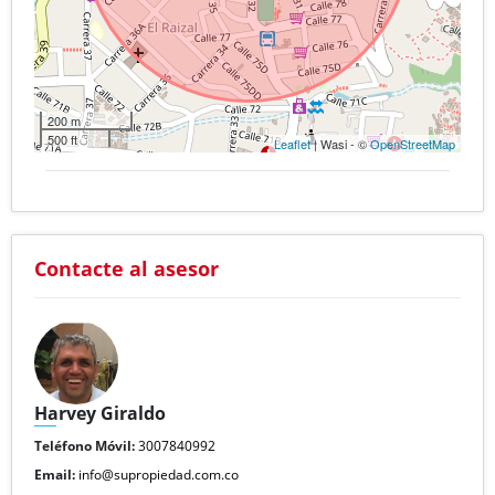
200 m
500 ft
Leaflet
| Wasi - ©
OpenStreetMap
Contacte al asesor
Harvey Giraldo
Teléfono Móvil:
3007840992
Email:
info@supropiedad.com.co