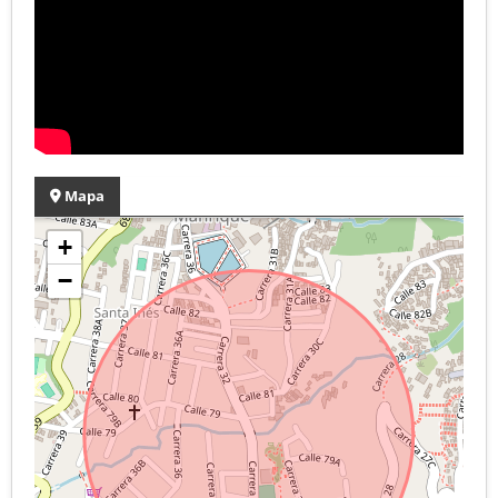
Mapa
+
−