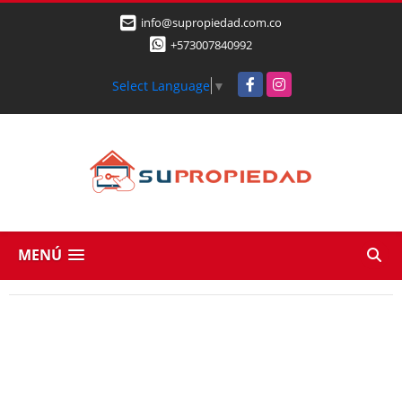
info@supropiedad.com.co
+573007840992
Facebook
Instagram
Select Language
▼
MENÚ