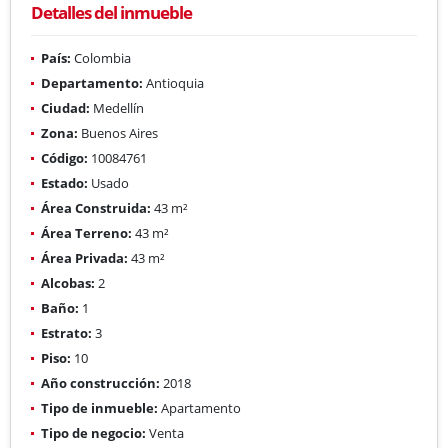
Detalles del inmueble
País:
Colombia
Departamento:
Antioquia
Ciudad:
Medellín
Zona:
Buenos Aires
Código:
10084761
Estado:
Usado
Área Construida:
43 m²
Área Terreno:
43 m²
Área Privada:
43 m²
Alcobas:
2
Baño:
1
Estrato:
3
Piso:
10
Año construcción:
2018
Tipo de inmueble:
Apartamento
Tipo de negocio:
Venta