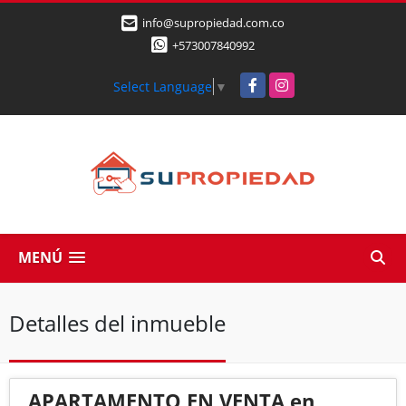
info@supropiedad.com.co
+573007840992
Facebook
Instagram
Select Language
▼
MENÚ
Detalles del inmueble
APARTAMENTO EN VENTA en