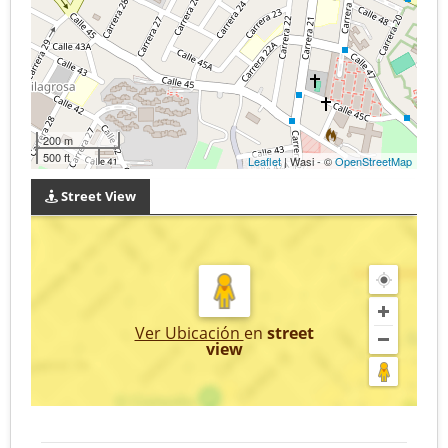
200 m
500 ft
Leaflet
| Wasi - ©
OpenStreetMap
Street View
Ver Ubicación
en
street
view