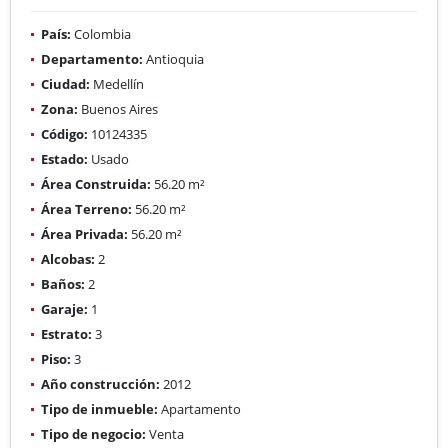
País:
Colombia
Departamento:
Antioquia
Ciudad:
Medellín
Zona:
Buenos Aires
Código:
10124335
Estado:
Usado
Área Construida:
56.20 m²
Área Terreno:
56.20 m²
Área Privada:
56.20 m²
Alcobas:
2
Baños:
2
Garaje:
1
Estrato:
3
Piso:
3
Año construcción:
2012
Tipo de inmueble:
Apartamento
Tipo de negocio:
Venta