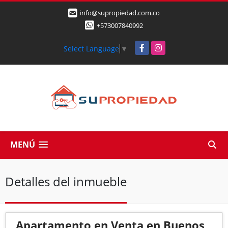
info@supropiedad.com.co
+573007840992
Facebook
Instagram
Select Language
▼
MENÚ
Detalles del inmueble
Apartamento en Venta en Buenos