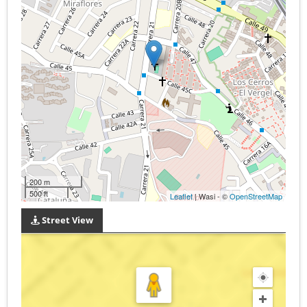
200 m
500 ft
Leaflet
| Wasi - ©
OpenStreetMap
Street View