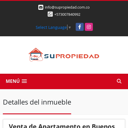
info@supropiedad.com.co
+573007840992
Facebook
Instagram
Select Language
▼
MENÚ
Detalles del inmueble
Venta de Apartamento en Buenos