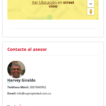
Ver Ubicación
en
street
view
Contacte al asesor
Harvey Giraldo
Teléfono Móvil:
3007840992
Email:
info@supropiedad.com.co
*