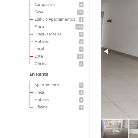
Campestre
6
Casa
60
Edificio Apartamentos
1
Finca
161
Finca - Hoteles
3
Hoteles
5
Local
2
Lote
48
Oficina
8
En Renta
Apartamento
2
Finca
1
Hoteles
1
Oficina
1