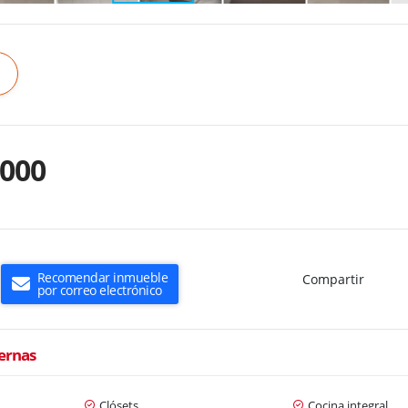
.000
Recomendar inmueble
Compartir
por correo electrónico
ternas
Clósets
Cocina integral