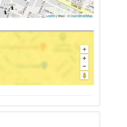
Leaflet
| Wasi - ©
OpenStreetMap