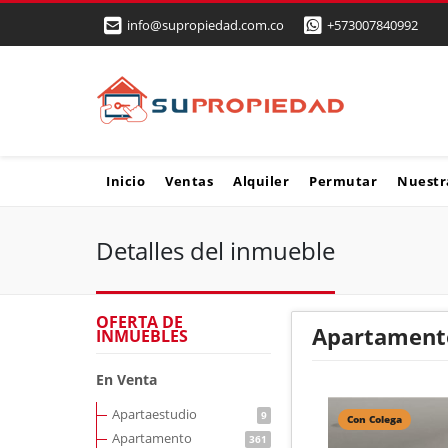
info@supropiedad.com.co
+573007840992
Inicio
Ventas
Alquiler
Permutar
Nuestr
Detalles del inmueble
OFERTA DE
Apartamento
INMUEBLES
En Venta
Apartaestudio
9
Con Colega
Apartamento
361