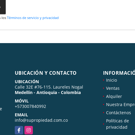
o
s los
Términos de servicio y privacidad
UBICACIÓN Y CONTACTO
INFORMACI
Inicio
UBICACIÓN
Calle 32E #76-115. Laureles Nogal
Ventas
Medellín - Antioquia - Colombia
Alquiler
MÓVIL
Nuestra Empr
+573007840992
de
Contáctenos
EMAIL
info@supropiedad.com.co
Políticas de
privacidad
Facebook
Instagram