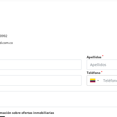
40992
d.com.co
*
Apellidos
*
Teléfono
▼
rmación sobre ofertas inmobiliarias