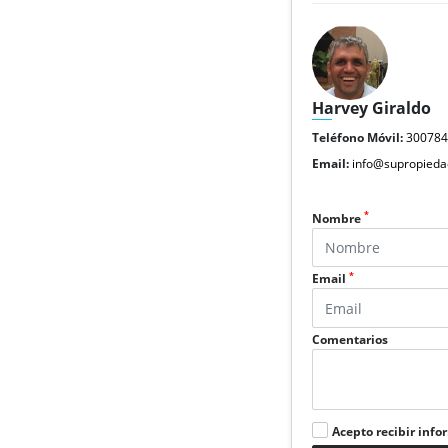
Harvey Giraldo
Teléfono Móvil:
30078
Email:
info@supropieda
*
Nombre
*
Email
Comentarios
Acepto recibir info