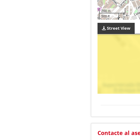
200 m
500 ft
Street View
Contacte al as