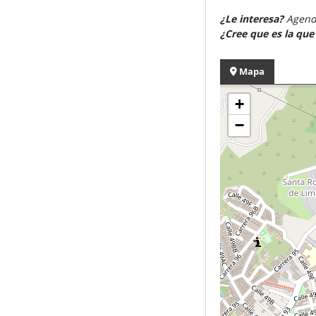
¿Le interesa?
Agende
¿Cree que es la qu
Mapa
+
−