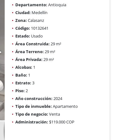
Departamento:
Antioquia
Ciudad:
Medellín
Zona:
Calasanz
Código:
10132641
Estado:
Usado
Área Construida:
29 m²
Área Terreno:
29 m²
Área Privada:
29 m²
Alcobas:
1
Baño:
1
Estrato:
3
Piso:
2
Año construcción:
2024
Tipo de inmueble:
Apartamento
Tipo de negocio:
Venta
Administración:
$119.000 COP