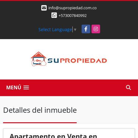
info@supropiedad.com.co
+573007840992
Facebook
Instagram
Select Language
▼
MENÚ
Detalles del inmueble
Apartamento en Venta en