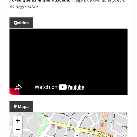
es negociable
Video
Mapa
+
−