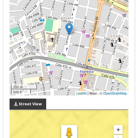
200 m
500 ft
Leaflet
| Wasi - ©
OpenStreetMap
Street View