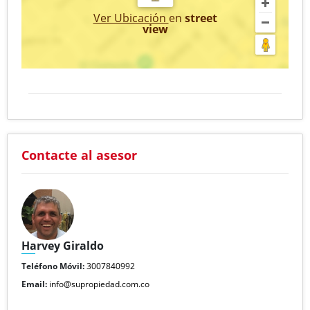
Ver Ubicación
en
street
view
Contacte al asesor
Harvey Giraldo
Teléfono Móvil:
3007840992
Email:
info@supropiedad.com.co