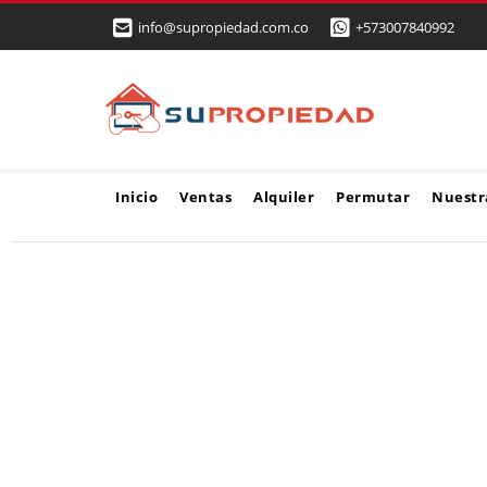
info@supropiedad.com.co
+573007840992
Inicio
Ventas
Alquiler
Permutar
Nuestr