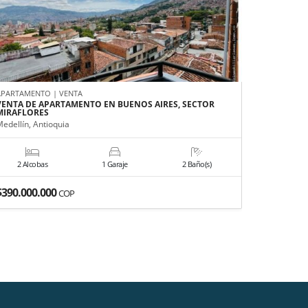
APARTAMENTO | VENTA
APARTAMEN
VENTA DE APARTAMENTO EN BUENOS AIRES, SECTOR
VENTA CA
MIRAFLORES
Medellín, A
edellín, Antioquia
2 Alcobas
1 Garaje
2 Baño(s)
3 Alco
$390.000.000
$515.000
COP