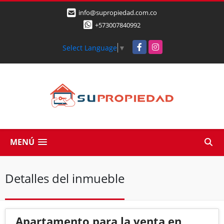
info@supropiedad.com.co
+573007840992
Facebook
Instagram
Select Language
▼
MENÚ
Detalles del inmueble
Apartamento para la venta en