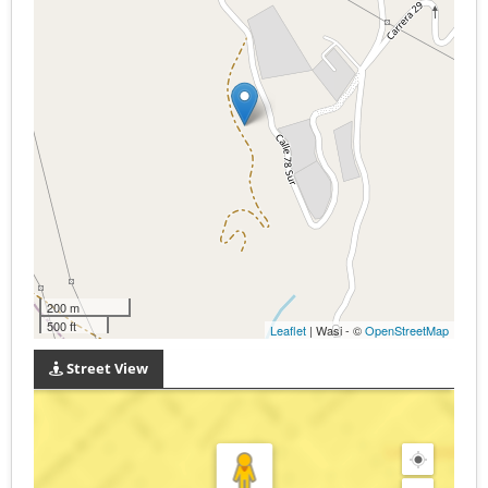
200 m
500 ft
Leaflet
| Wasi - ©
OpenStreetMap
Street View