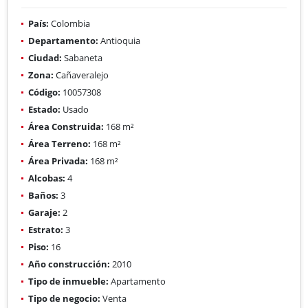
País:
Colombia
Departamento:
Antioquia
Ciudad:
Sabaneta
Zona:
Cañaveralejo
Código:
10057308
Estado:
Usado
Área Construida:
168 m²
Área Terreno:
168 m²
Área Privada:
168 m²
Alcobas:
4
Baños:
3
Garaje:
2
Estrato:
3
Piso:
16
Año construcción:
2010
Tipo de inmueble:
Apartamento
Tipo de negocio:
Venta