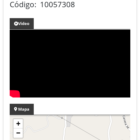
Código: 10057308
Video
Mapa
+
−