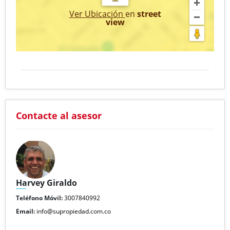
Ver Ubicación
en
street
view
Contacte al asesor
Harvey Giraldo
Teléfono Móvil:
3007840992
Email:
info@supropiedad.com.co