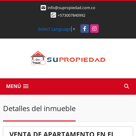
info@supropiedad.com.co
+573007840992
Facebook
Instagram
Select Language
▼
MENÚ
Detalles del inmueble
VENTA DE APARTAMENTO EN EL