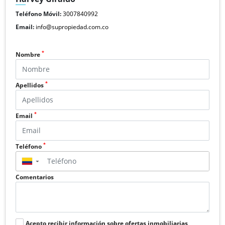
Teléfono Móvil:
3007840992
Email:
info@supropiedad.com.co
*
Nombre
*
Apellidos
*
Email
*
Teléfono
▼
Comentarios
Acepto recibir información sobre ofertas inmobiliarias