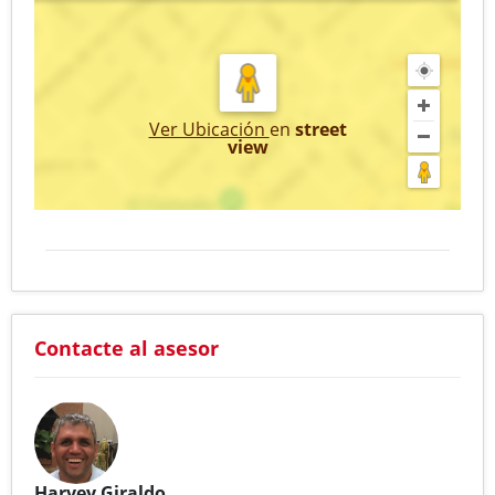
Ver Ubicación
en
street
view
Contacte al asesor
Harvey Giraldo