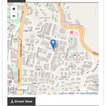
+
−
200 m
500 ft
Leaflet
| Wasi - ©
OpenStreetMap
Street View