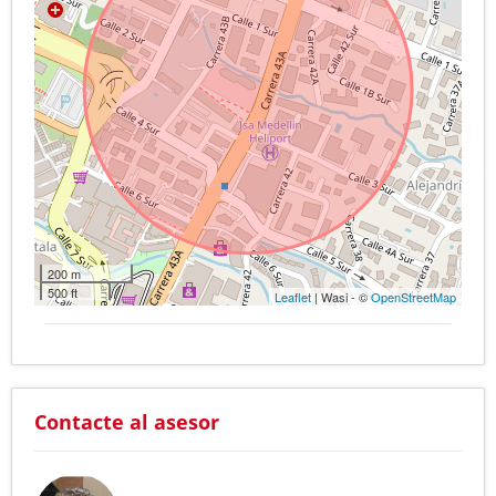
200 m
500 ft
Leaflet
| Wasi - ©
OpenStreetMap
Contacte al asesor