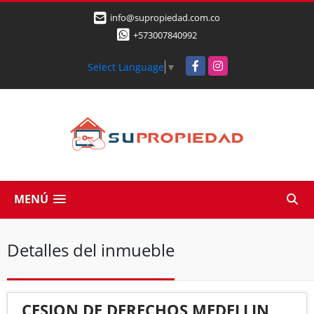
info@supropiedad.com.co
+573007840992
Facebook
Instagram
Select Language
▼
MENÚ
Detalles del inmueble
CESION DE DERECHOS MEDELLIN