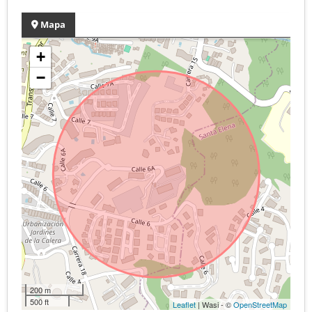
Mapa
+
−
200 m
500 ft
Leaflet
| Wasi - ©
OpenStreetMap