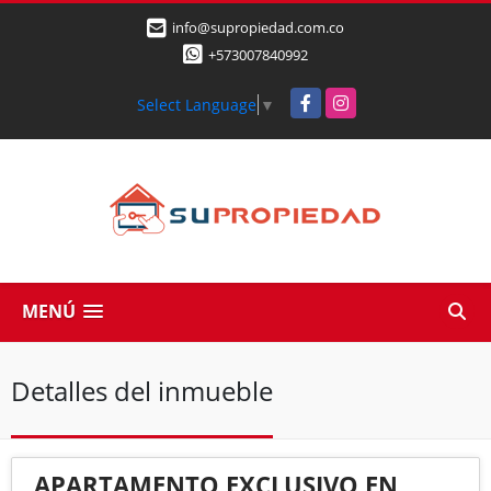
info@supropiedad.com.co
+573007840992
Facebook
Instagram
Select Language
▼
MENÚ
Detalles del inmueble
APARTAMENTO EXCLUSIVO EN