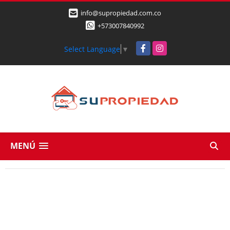
info@supropiedad.com.co
+573007840992
Facebook
Instagram
Select Language
▼
MENÚ