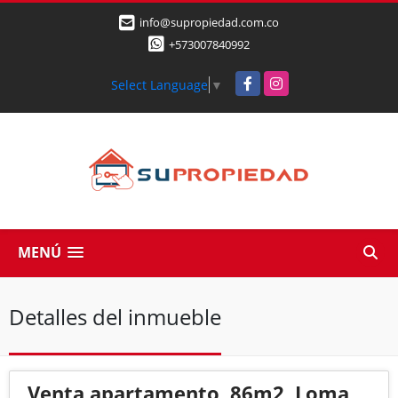
info@supropiedad.com.co
+573007840992
Facebook
Instagram
Select Language
▼
MENÚ
Detalles del inmueble
Venta apartamento, 86m2, Loma