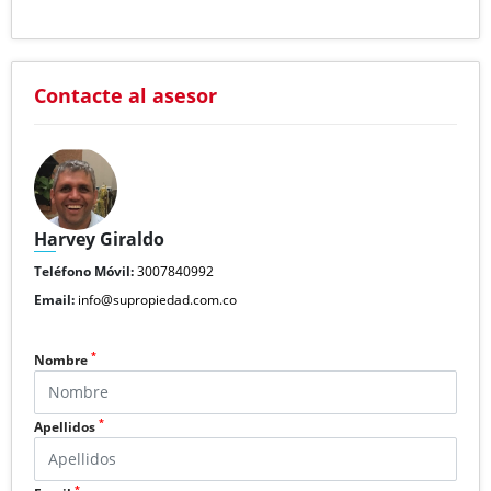
Contacte al asesor
Harvey Giraldo
Teléfono Móvil:
3007840992
Email:
info@supropiedad.com.co
*
Nombre
*
Apellidos
*