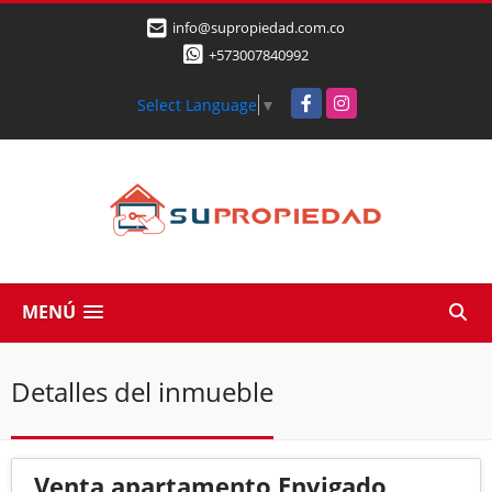
info@supropiedad.com.co
+573007840992
Facebook
Instagram
Select Language
▼
MENÚ
Detalles del inmueble
Venta apartamento Envigado