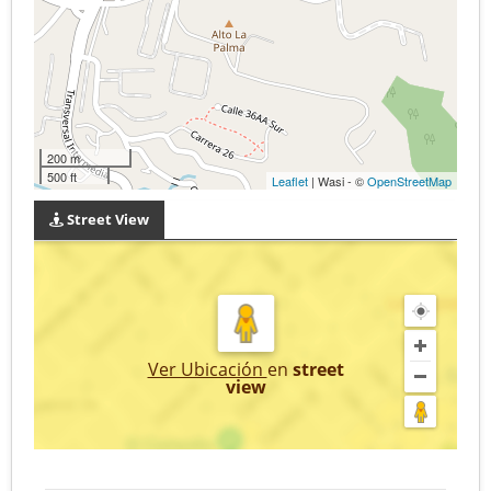
200 m
500 ft
Leaflet
| Wasi - ©
OpenStreetMap
Street View
Ver Ubicación
en
street
view