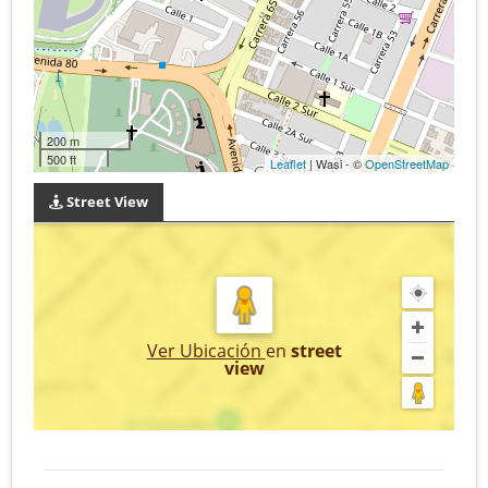
200 m
500 ft
Leaflet
| Wasi - ©
OpenStreetMap
Street View
Ver Ubicación
en
street
view