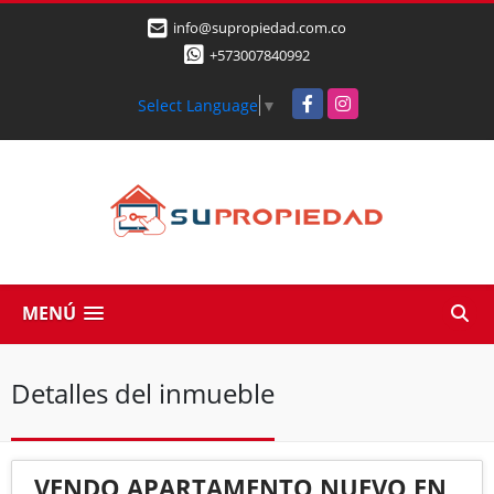
info@supropiedad.com.co
+573007840992
Facebook
Instagram
Select Language
▼
MENÚ
Detalles del inmueble
VENDO APARTAMENTO NUEVO EN