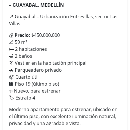
– GUAYABAL, MEDELLÍN
📍
Guayabal – Urbanización Entrevillas, sector Las
Villas
💰
Precio:
$450.000.000
📐
59 m²
🛏
️ 2 habitaciones
🛁
2 baños
👔
Vestier en la habitación principal
🚗
Parqueadero privado
📦
Cuarto útil
🏢
Piso 19 (último piso)
✨
Nuevo, para estrenar
🏷
️ Estrato 4
Moderno apartamento para estrenar, ubicado en
el último piso, con excelente iluminación natural,
privacidad y una agradable vista.