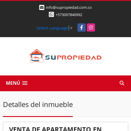
info@supropiedad.com.co
+573007840992
Facebook
Instagram
Select Language
▼
MENÚ
Detalles del inmueble
VENTA DE APARTAMENTO EN