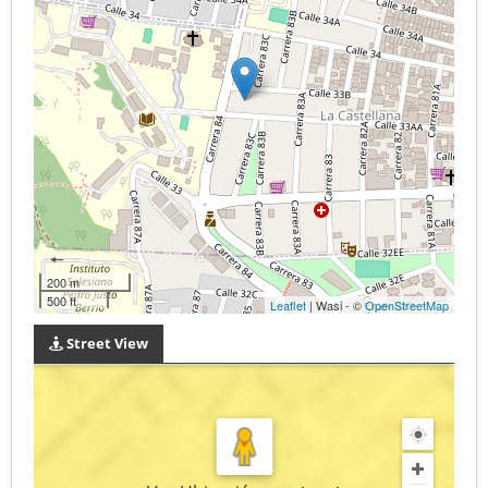
200 m
500 ft
Leaflet
| Wasi - ©
OpenStreetMap
Street View