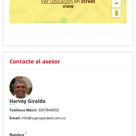
Ver Ubicación
en
street
view
Contacte al asesor
Harvey Giraldo
Teléfono Móvil:
3007840992
Email:
info@supropiedad.com.co
*
Nombre