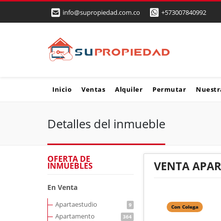
info@supropiedad.com.co
+573007840992
Inicio
Ventas
Alquiler
Permutar
Nuestr
Detalles del inmueble
OFERTA DE
VENTA APAR
INMUEBLES
En Venta
Apartaestudio
9
Con Colega
Apartamento
364