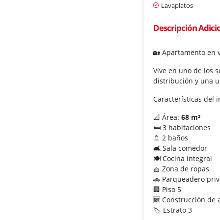
Lavaplatos
Descripción Adici
🏡 Apartamento en v
Vive en uno de los 
distribución y una u
Características del 
📐 Área:
68 m²
🛏️ 3 habitaciones
🚿 2 baños
🛋️ Sala comedor
🍽️ Cocina integral
🧺 Zona de ropas
🚗 Parqueadero pri
🏢 Piso 5
🆕 Construcción de
🏷️ Estrato 3