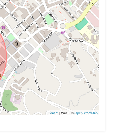
Leaflet
| Wasi - ©
OpenStreetMap