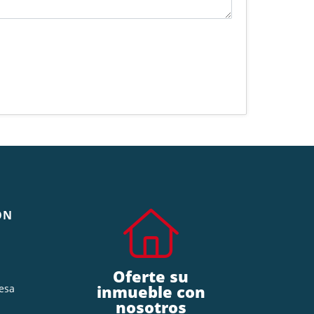
ÓN
Oferte su
inmueble con
esa
nosotros