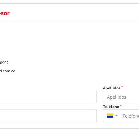
esor
40992
d.com.co
*
Apellidos
*
Teléfono
▼