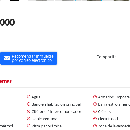
.000
Recomendar inmueble
Compartir
por correo electrónico
ternas
Agua
Armarios Empotra
Baño en habitación principal
Barra estilo ameri
Citófono / Intercomunicador
Clósets
Doble Ventana
Electricidad
/ mármol
Vista panorámica
Zona de lavanderí