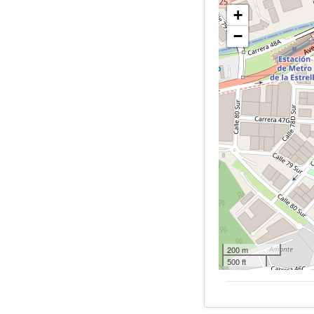
+
−
200 m
500 ft