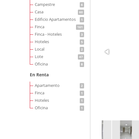
Campestre
6
Casa
60
Edificio Apartamentos
1
Finca
161
Finca - Hoteles
3
Hoteles
5
Local
2
Lote
47
Oficina
8
En Renta
Apartamento
2
Finca
1
Hoteles
1
Oficina
1