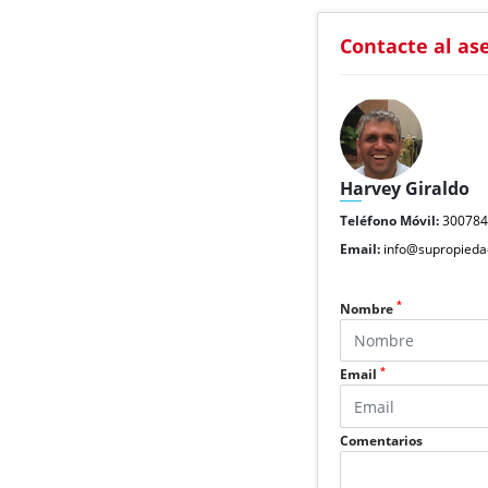
Contacte al as
Harvey Giraldo
Teléfono Móvil:
30078
Email:
info@supropieda
*
Nombre
*
Email
Comentarios