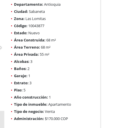
Departamento:
Antioquia
Ciudad:
Sabaneta
Zona:
Las Lomitas
Código:
10043877
Estado:
Nuevo
Área Construida:
68 m²
Área Terreno:
68 m²
Área Privada:
55 m²
Alcobas:
3
Baños:
2
Garaje:
1
Estrato:
3
Piso:
5
Año construcción:
1
Tipo de inmueble:
Apartamento
Tipo de negocio:
Venta
Administración:
$170.000 COP