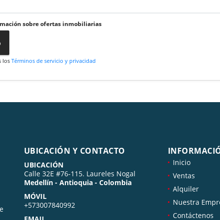
rmación sobre ofertas inmobiliarias
o
s los
Términos de servicio y privacidad
UBICACIÓN Y CONTACTO
INFORMACI
Inicio
UBICACIÓN
Calle 32E #76-115. Laureles Nogal
Ventas
Medellín - Antioquia - Colombia
Alquiler
MÓVIL
Nuestra Empr
+573007840992
de
Contáctenos
EMAIL