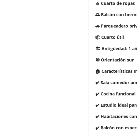
🧺 Cuarto de ropas
🌅 Balcón con herm
🚗 Parqueadero pri
📦 Cuarto útil
🏗️ Antigüedad: 1 a
🧭 Orientación sur
🏠 Características I
✔️ Sala comedor am
✔️ Cocina funcional
✔️ Estudio ideal par
✔️ Habitaciones cóm
✔️ Balcón con espec