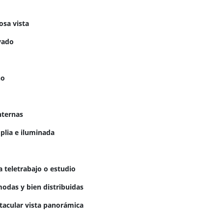
osa vista
vado
ño
nternas
plia e iluminada
a teletrabajo o estudio
odas y bien distribuidas
tacular vista panorámica