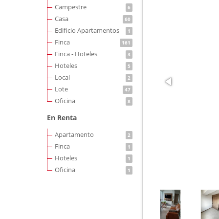
Campestre
6
Casa
60
Edificio Apartamentos
1
Finca
161
Finca - Hoteles
3
Hoteles
5
Local
2
Lote
47
Oficina
8
En Renta
Apartamento
2
Finca
1
Hoteles
1
Oficina
1