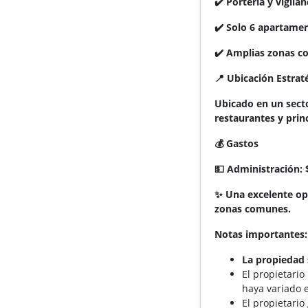
✔️ Portería y vigila
✔️ Solo 6 apartame
✔️ Amplias zonas c
📍 Ubicación Estrat
Ubicado en un secto
restaurantes y princ
💰 Gastos
💵 Administración: 
✨ Una excelente opo
zonas comunes.
Notas importantes:
La propiedad 
El propietario
haya variado e
El propietario