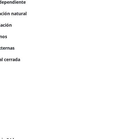
ndependiente
ación natural
lación
nos
xternas
al cerrada