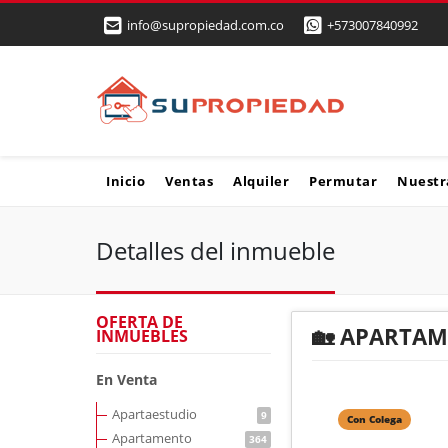
info@supropiedad.com.co
+573007840992
Inicio
Ventas
Alquiler
Permutar
Nuestr
Detalles del inmueble
OFERTA DE
🏡 APARTAM
INMUEBLES
En Venta
Apartaestudio
9
Con Colega
Apartamento
364