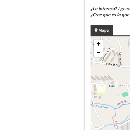
¿Le interesa?
Agende
¿Cree que es la qu
Mapa
+
−