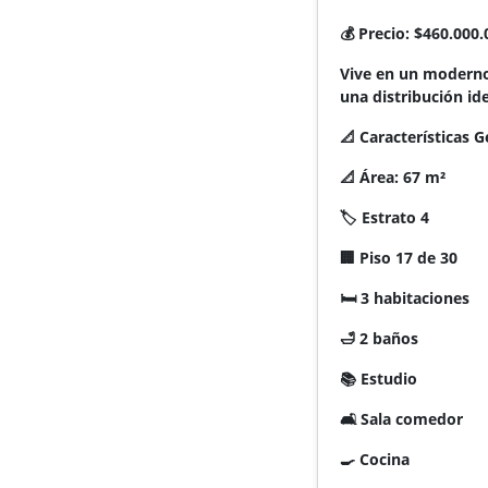
💰 Precio: $460.000.
Vive en un moderno
una distribución ide
📐 Características 
📐 Área: 67 m²
🏷️ Estrato 4
🏢 Piso 17 de 30
🛏️ 3 habitaciones
🛁 2 baños
📚 Estudio
🛋️ Sala comedor
🍳 Cocina