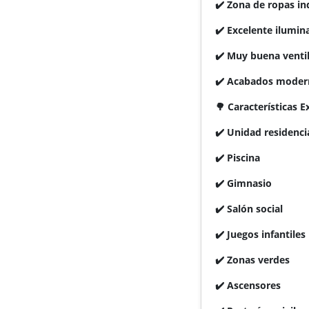
✔️ Zona de ropas i
✔️ Excelente ilumin
✔️ Muy buena venti
✔️ Acabados moder
🌳 Características E
✔️ Unidad residenci
✔️ Piscina
✔️ Gimnasio
✔️ Salón social
✔️ Juegos infantiles
✔️ Zonas verdes
✔️ Ascensores