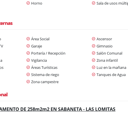
Horno
Sala de usos múlti
ternas
o
Área Social
Ascensor
TV
Garaje
Gimnasio
Portería / Recepción
Salón Comunal
da
Vigilancia
Zona infantil
os
Áreas Turísticas
Luz en la mañana
Sistema de riego
Tanques de Agua
Zona campestre
onal
AMENTO DE 258m2m2 EN SABANETA - LAS LOMITAS