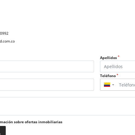
40992
d.com.co
*
Apellidos
*
Teléfono
▼
rmación sobre ofertas inmobiliarias
o