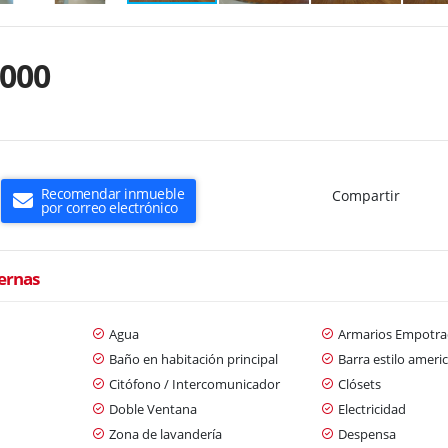
.000
Recomendar inmueble
Compartir
por correo electrónico
ternas
Agua
Armarios Empotra
Baño en habitación principal
Barra estilo ameri
Citófono / Intercomunicador
Clósets
Doble Ventana
Electricidad
Zona de lavandería
Despensa