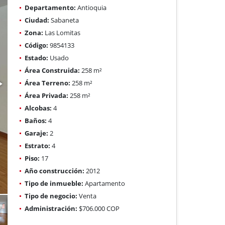
Departamento:
Antioquia
Ciudad:
Sabaneta
Zona:
Las Lomitas
Código:
9854133
Estado:
Usado
Área Construida:
258 m²
Área Terreno:
258 m²
Área Privada:
258 m²
Alcobas:
4
Baños:
4
Garaje:
2
Estrato:
4
Piso:
17
Año construcción:
2012
Tipo de inmueble:
Apartamento
Tipo de negocio:
Venta
Administración:
$706.000 COP