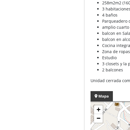
258m2m2 (160
3 habitaciones
4 baños
Parqueadero d
amplio cuarto 
balcon en Sa
balcon en alc
Cocina integr
Zona de ropa
Estudio
3 closets y la 
2 balcones
Unidad cerrada com
Mapa
+
−