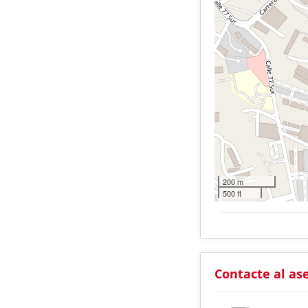
200 m
500 ft
Contacte al as