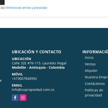
s los
Términos de servicio y privacidad
UBICACIÓN Y CONTACTO
INFORMACI
Inicio
UBICACIÓN
Calle 32E #76-115. Laureles Nogal
Ventas
Medellín - Antioquia - Colombia
Alquiler
MÓVIL
Nuestra Empr
+573007840992
de
Contáctenos
EMAIL
info@supropiedad.com.co
Políticas de
privacidad
Facebook
Instagram