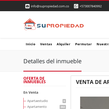
info@supropiedad.com.co
+573007840992
Inicio
Ventas
Alquiler
Permutar
Nuestr
Detalles del inmueble
OFERTA DE
VENTA DE A
INMUEBLES
En Venta
Apartaestudio
9
Apartamento
362