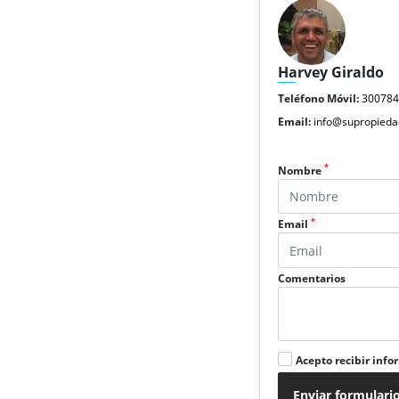
Harvey Giraldo
Teléfono Móvil:
30078
Email:
info@supropieda
*
Nombre
*
Email
Comentarios
Acepto recibir info
Enviar formulari