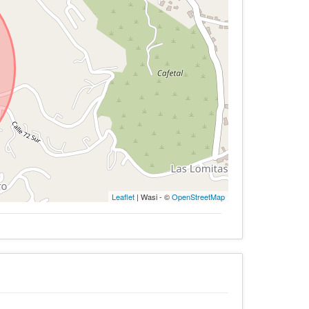
Leaflet
| Wasi - ©
OpenStreetMap