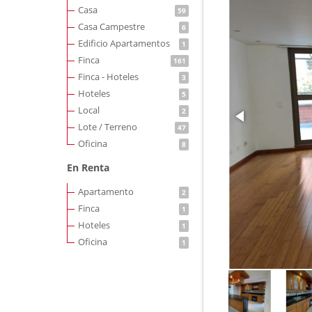
Casa
59
Casa Campestre
6
Edificio Apartamentos
1
Finca
161
Finca - Hoteles
3
Hoteles
5
Local
2
Lote / Terreno
47
Oficina
8
En Renta
Apartamento
2
Finca
1
Hoteles
1
Oficina
1