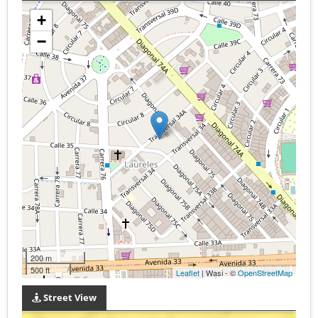
+
−
200 m
500 ft
Leaflet
| Wasi - ©
OpenStreetMap
Street View