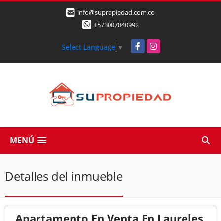
info@supropiedad.com.co
+573007840992
Facebook
Instagram
Select Language
▼
MENÚ
Detalles del inmueble
Apartamento En Venta En Laureles