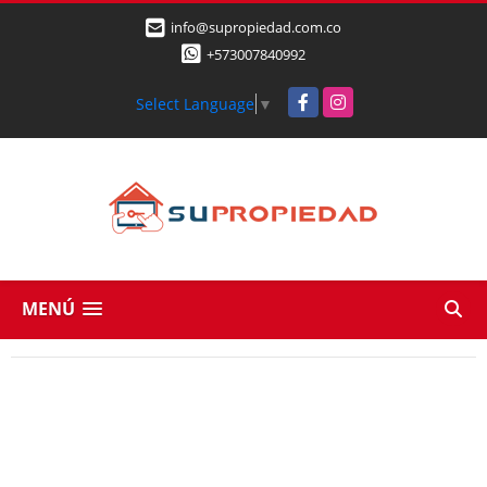
info@supropiedad.com.co
+573007840992
Facebook
Instagram
Select Language
▼
MENÚ