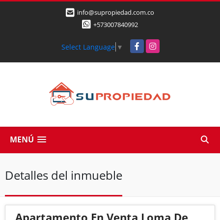
info@supropiedad.com.co
+573007840992
Facebook
Instagram
Select Language
▼
MENÚ
Detalles del inmueble
Apartamento En Venta Loma De