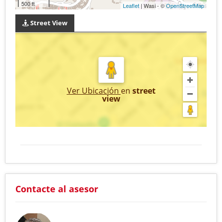
500 ft
Leaflet
| Wasi - ©
OpenStreetMap
Street View
Ver Ubicación
en
street
view
Contacte al asesor