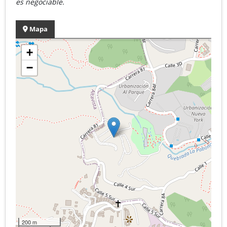
es negociable.
Mapa
+
−
200 m