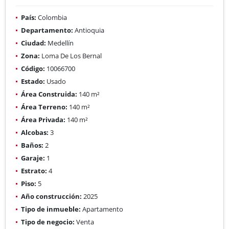
País:
Colombia
Departamento:
Antioquia
Ciudad:
Medellín
Zona:
Loma De Los Bernal
Código:
10066700
Estado:
Usado
Área Construida:
140 m²
Área Terreno:
140 m²
Área Privada:
140 m²
Alcobas:
3
Baños:
2
Garaje:
1
Estrato:
4
Piso:
5
Año construcción:
2025
Tipo de inmueble:
Apartamento
Tipo de negocio:
Venta