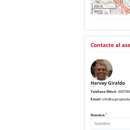
200 m
500 ft
Contacte al as
Harvey Giraldo
Teléfono Móvil:
30078
Email:
info@supropieda
*
Nombre