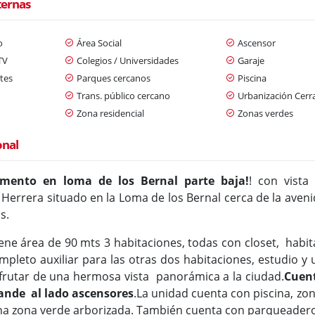
ternas
o
Área Social
Ascensor
TV
Colegios / Universidades
Garaje
tes
Parques cercanos
Piscina
Trans. público cercano
Urbanización Cerr
Zona residencial
Zonas verdes
onal
mento en loma de los Bernal parte baja!
! con vista
Herrera situado en la Loma de los Bernal cerca de la aveni
s.
ene área de 90 mts 3 habitaciones, todas con closet, habit
pleto auxiliar para las otras dos habitaciones, estudio y u
rutar de una hermosa vista panorámica a la ciudad.
Cuent
rande al lado ascensores
.
La unidad cuenta con piscina, zo
a zona verde arborizada. También cuenta con parqueaderos