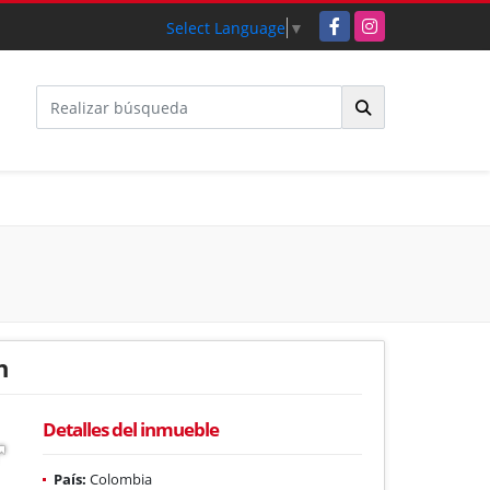
Facebook
Instagram
Select Language
▼
n
Detalles del inmueble
País:
Colombia