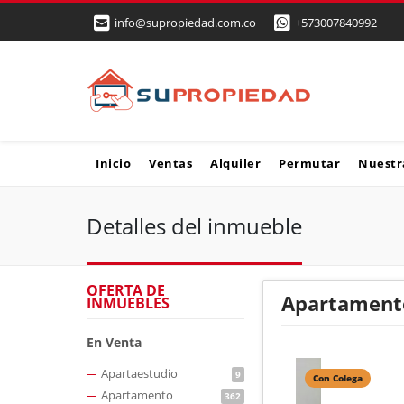
info@supropiedad.com.co
+573007840992
Inicio
Ventas
Alquiler
Permutar
Nuestr
Detalles del inmueble
OFERTA DE
Apartamento
INMUEBLES
En Venta
Apartaestudio
9
Con Colega
Apartamento
362