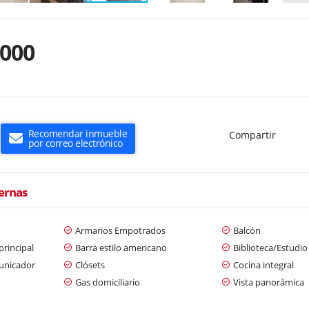
.000
Recomendar inmueble
Compartir
por correo electrónico
ternas
Armarios Empotrados
Balcón
principal
Barra estilo americano
Biblioteca/Estudio
municador
Clósets
Cocina integral
Gas domiciliario
Vista panorámica