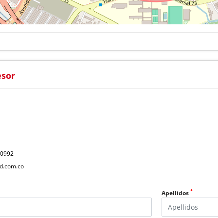
esor
40992
d.com.co
*
Apellidos