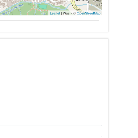
Leaflet
| Wasi - ©
OpenStreetMap