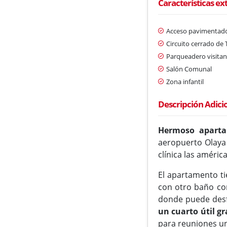
Características ex
Acceso pavimentad
Circuito cerrado de 
Parqueadero visitan
Salón Comunal
Zona infantil
Descripción Adici
Hermoso aparta
aeropuerto Olaya 
clínica las américa
El apartamento ti
con otro baño com
donde puede desf
un cuarto útil g
para reuniones un