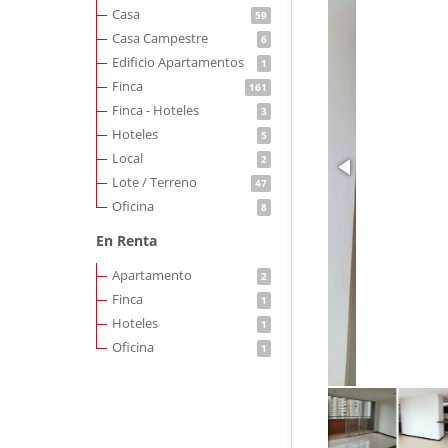
Casa
59
Casa Campestre
6
Edificio Apartamentos
1
Finca
161
Finca - Hoteles
3
Hoteles
5
Local
2
Lote / Terreno
47
Oficina
8
En Renta
Apartamento
2
Finca
1
Hoteles
1
Oficina
1