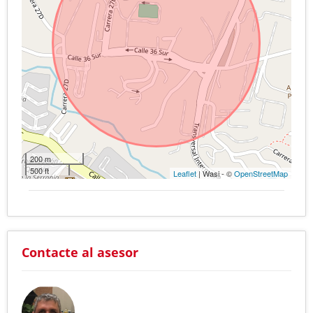
200 m
500 ft
Leaflet
| Wasi - ©
OpenStreetMap
Contacte al asesor