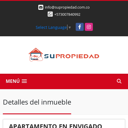
info@supropiedad.com.co
+573007840992
Facebook
Instagram
Select Language
▼
MENÚ
Detalles del inmueble
APARTAMENTO EN ENVIGADO