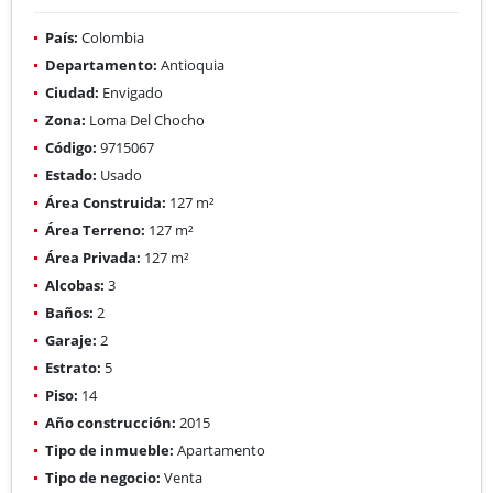
País:
Colombia
Departamento:
Antioquia
Ciudad:
Envigado
Zona:
Loma Del Chocho
Código:
9715067
Estado:
Usado
Área Construida:
127 m²
Área Terreno:
127 m²
Área Privada:
127 m²
Alcobas:
3
Baños:
2
Garaje:
2
Estrato:
5
Piso:
14
Año construcción:
2015
Tipo de inmueble:
Apartamento
Tipo de negocio:
Venta