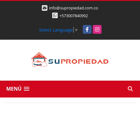
info@supropiedad.com.co
+573007840992
Facebook
Instagram
Select Language
▼
MENÚ