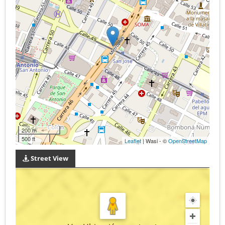
200 m
500 ft
Leaflet
| Wasi - ©
OpenStreetMap
Street View