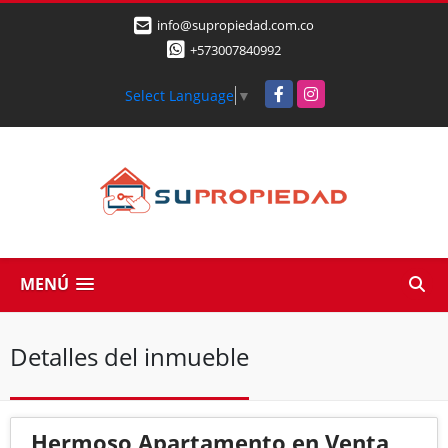
info@supropiedad.com.co
+573007840992
Facebook
Instagram
Select Language
▼
MENÚ
Detalles del inmueble
Hermoso Apartamento en Venta