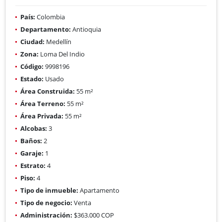
País:
Colombia
Departamento:
Antioquia
Ciudad:
Medellín
Zona:
Loma Del Indio
Código:
9998196
Estado:
Usado
Área Construida:
55 m²
Área Terreno:
55 m²
Área Privada:
55 m²
Alcobas:
3
Baños:
2
Garaje:
1
Estrato:
4
Piso:
4
Tipo de inmueble:
Apartamento
Tipo de negocio:
Venta
Administración:
$363.000 COP