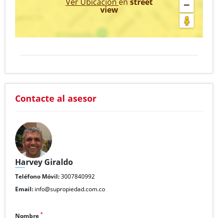
Ver Ubicación
en
street
view
Contacte al asesor
Harvey Giraldo
Teléfono Móvil:
3007840992
Email:
info@supropiedad.com.co
*
Nombre