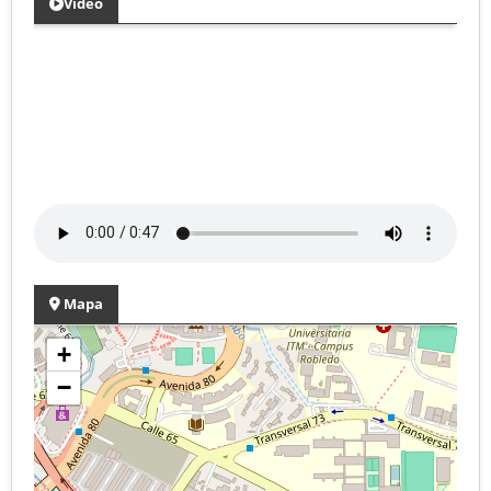
Video
Mapa
+
−