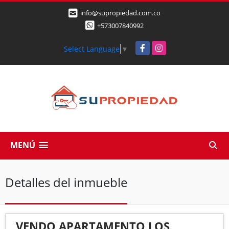
info@supropiedad.com.co
+573007840992
Facebook
Instagram
Select Language
▼
MENÚ
Detalles del inmueble
VENDO APARTAMENTO LOS