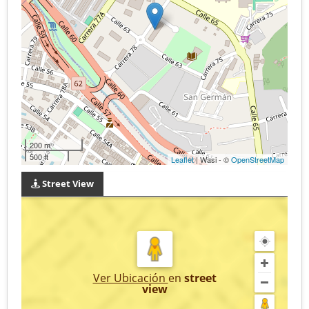
200 m
500 ft
Leaflet
| Wasi - ©
OpenStreetMap
Street View
Ver Ubicación
en
street
view