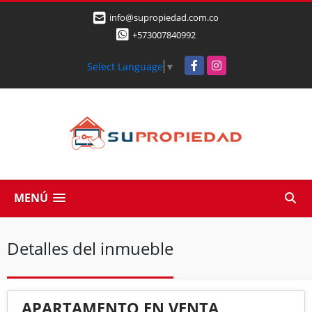
info@supropiedad.com.co
+573007840992
Facebook
Instagram
Select Language
▼
MENÚ
Detalles del inmueble
APARTAMENTO EN VENTA