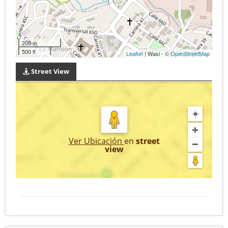
200 m
500 ft
Leaflet
| Wasi - ©
OpenStreetMap
Street View
Ver Ubicación
en
street
view