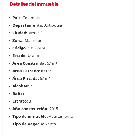
Detalles del inmueble
País:
Colombia
Departamento:
Antioquia
Ciudad:
Medellín
Zona:
Manrique
Código:
10133909
Estado:
Usado
Área Construida:
67 m²
Área Terreno:
67 m²
Área Privada:
67 m²
Alcobas:
2
Baño:
1
Estrato:
3
Año construcción:
2015
Tipo de inmueble:
Apartamento
Tipo de negocio:
Venta