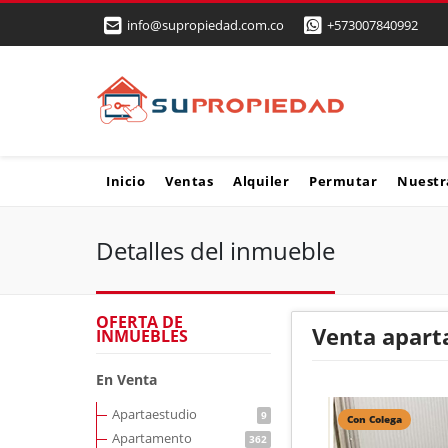
info@supropiedad.com.co
+573007840992
Inicio
Ventas
Alquiler
Permutar
Nuestr
Detalles del inmueble
OFERTA DE
Venta apart
INMUEBLES
En Venta
Apartaestudio
9
Con Colega
Apartamento
362