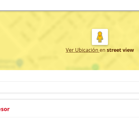
Ver Ubicación
en
street view
esor