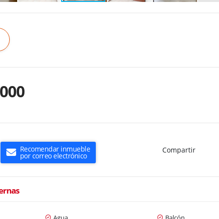
.000
Recomendar inmueble
Compartir
por correo electrónico
ternas
Agua
Balcón