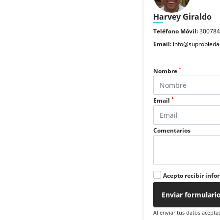
Harvey Giraldo
Teléfono Móvil:
30078
Email:
info@supropieda
*
Nombre
*
Email
Comentarios
Acepto recibir info
Enviar formulari
Al enviar tus datos acepta