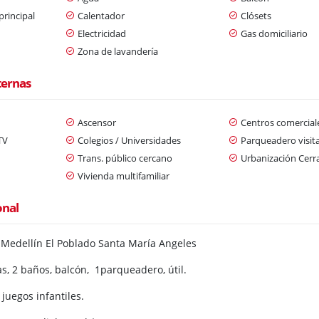
principal
Calentador
Clósets
Electricidad
Gas domiciliario
Zona de lavandería
ternas
Ascensor
Centros comercial
TV
Colegios / Universidades
Parqueadero visit
n
Trans. público cercano
Urbanización Cerr
Vivienda multifamiliar
onal
Medellín El Poblado Santa María Angeles
s, 2 baños, balcón, 1parqueadero, útil.
, juegos infantiles.