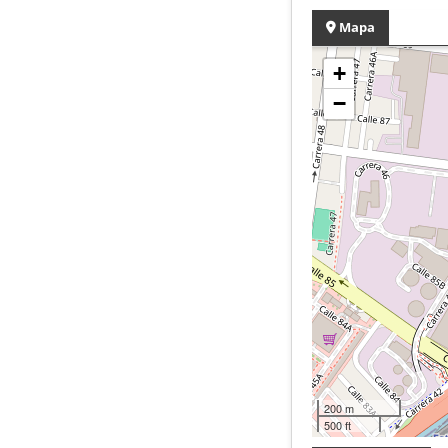
Mapa
+
−
200 m
500 ft