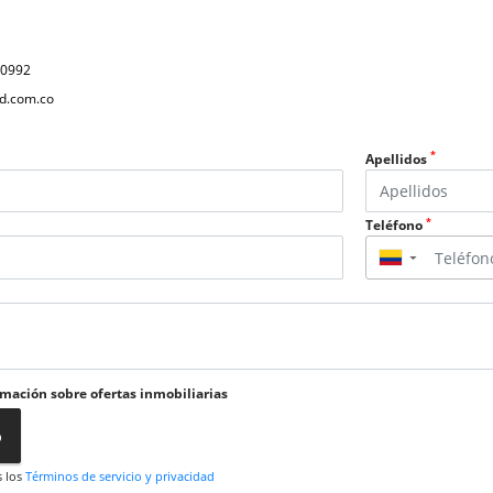
40992
d.com.co
*
Apellidos
*
Teléfono
▼
rmación sobre ofertas inmobiliarias
o
s los
Términos de servicio y privacidad