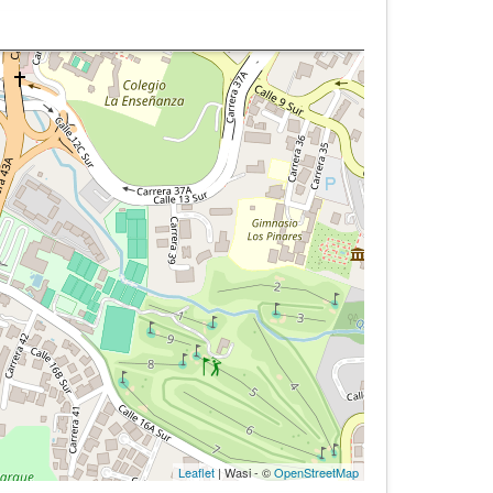
Leaflet
| Wasi - ©
OpenStreetMap