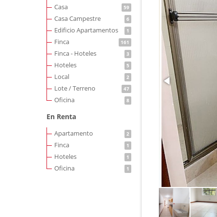
Casa
59
Casa Campestre
6
Edificio Apartamentos
1
Finca
161
Finca - Hoteles
3
Hoteles
5
Local
2
Lote / Terreno
47
Oficina
8
En Renta
Apartamento
2
Finca
1
Hoteles
1
Oficina
1