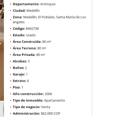
Departamento:
Antioquia
Ciudad:
Medellín
Zona:
Medellín, El Poblado, Santa María De Los
ángeles
Código:
8492738
Estado:
Usado
Área Construida:
80 m²
Área Terreno:
80 m²
Área Privada:
80 m²
Alcobas:
3
Baños:
2
Garaje:
1
Estrato:
6
Piso:
1
Año construcción:
2006
Tipo de inmueble:
Apartamento
Tipo de negocio:
Venta
Administración:
$62.000 COP