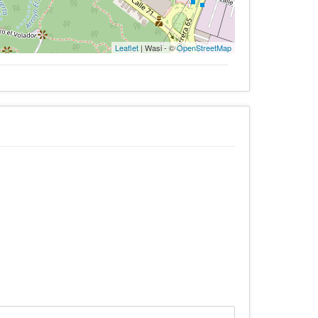
Leaflet
| Wasi - ©
OpenStreetMap