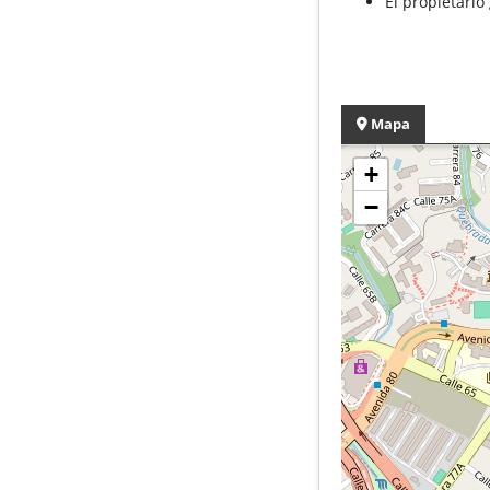
El propietario
Mapa
+
−