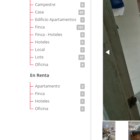
Campestre
6
Casa
60
Edificio Apartamentos
1
Finca
161
Finca - Hoteles
3
Hoteles
5
Local
1
Lote
47
Oficina
8
En Renta
Apartamento
2
Finca
1
Hoteles
1
Oficina
1