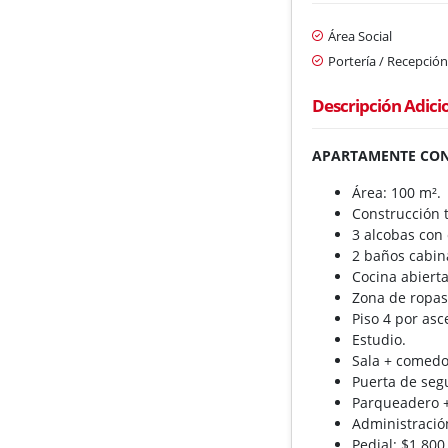
Área Social
Portería / Recepció
Descripción Adici
APARTAMENTE CON 
Área: 100 m².
Construcción t
3 alcobas con 
2 baños cabin
Cocina abierta
Zona de ropas
Piso 4 por asc
Estudio.
Sala + comedo
Puerta de seg
Parqueadero + 
Administració
Pedial: $1.800