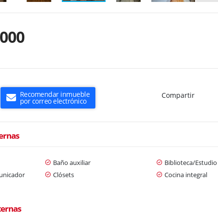
.000
Recomendar inmueble
Compartir
por correo electrónico
ternas
Baño auxiliar
Biblioteca/Estudio
municador
Clósets
Cocina integral
ternas