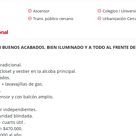
Ascensor
Colegios / Univers
n
Trans. público cercano
Urbanización Cerr
onal
BUENOS ACABADOS, BIEN ILUMINADO Y A TODO AL FRENTE DEL
radicional.
closet y vestier en la alcoba principal.
ados.
 + lavavajillas de gas.
.
ensor y con balcón amplio.
r independientes.
uridad blindada.
cuarto útil .
n $470.000.
.000 al año