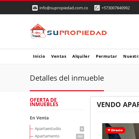
info@supropiedad.com.co
+573007840992
Inicio
Ventas
Alquiler
Permutar
Nuestr
Detalles del inmueble
OFERTA DE
VENDO APAR
INMUEBLES
En Venta
Apartaestudio
9
❤ Directo
Apartamento
368