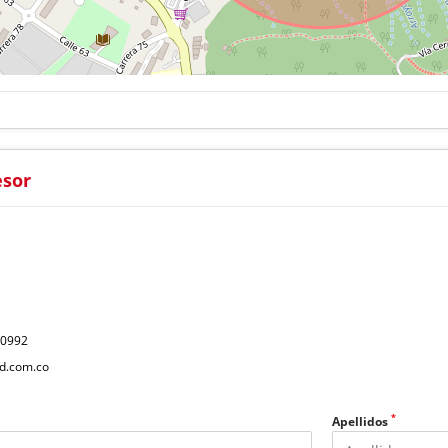
esor
40992
d.com.co
*
Apellidos