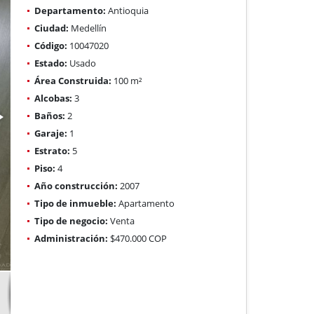
Departamento:
Antioquia
Ciudad:
Medellín
Código:
10047020
Estado:
Usado
Área Construida:
100 m²
Alcobas:
3
Baños:
2
Garaje:
1
Estrato:
5
Piso:
4
Año construcción:
2007
Tipo de inmueble:
Apartamento
Tipo de negocio:
Venta
Administración:
$470.000 COP