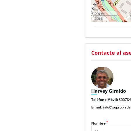
200 m
500 ft
Contacte al as
Harvey Giraldo
Teléfono Móvil:
30078
Email:
info@supropieda
*
Nombre