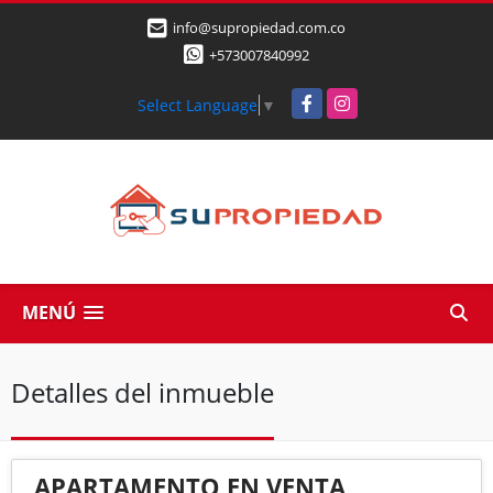
info@supropiedad.com.co
+573007840992
Facebook
Instagram
Select Language
▼
MENÚ
Detalles del inmueble
APARTAMENTO EN VENTA