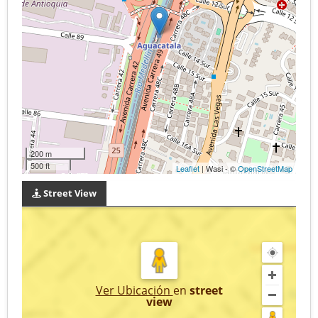
200 m
500 ft
Leaflet
| Wasi - ©
OpenStreetMap
Street View
Ver Ubicación
en
street
view