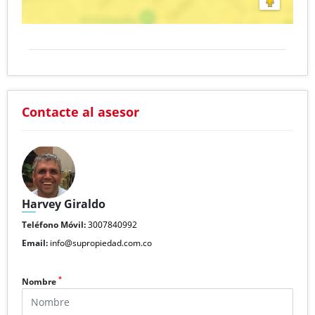
Contacte al asesor
Harvey Giraldo
Teléfono Móvil:
3007840992
Email:
info@supropiedad.com.co
*
Nombre