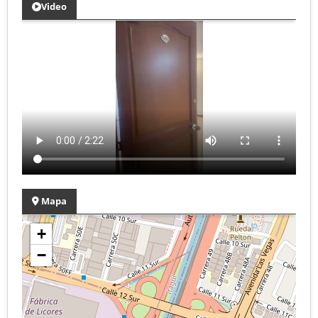
Video
Mapa
+
−