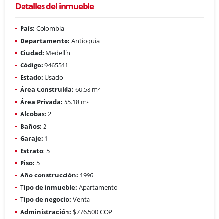
Detalles del inmueble
País:
Colombia
Departamento:
Antioquia
Ciudad:
Medellín
Código:
9465511
Estado:
Usado
Área Construida:
60.58 m²
Área Privada:
55.18 m²
Alcobas:
2
Baños:
2
Garaje:
1
Estrato:
5
Piso:
5
Año construcción:
1996
Tipo de inmueble:
Apartamento
Tipo de negocio:
Venta
Administración:
$776.500 COP