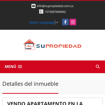
info@supropiedad.com.co
+573007840992
Facebook
Instagram
Select Language
▼
MENÚ
Detalles del inmueble
VENDO APARTAMENTO EN LA