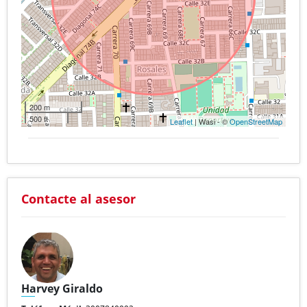
200 m
500 ft
Leaflet
| Wasi - ©
OpenStreetMap
Contacte al asesor
Harvey Giraldo