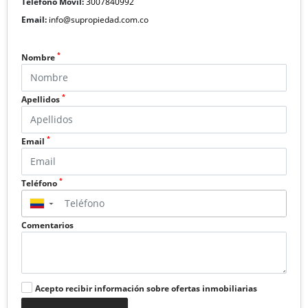
Teléfono Móvil:
3007840992
Email:
info@supropiedad.com.co
*
Nombre
*
Apellidos
*
Email
*
Teléfono
▼
Comentarios
Acepto recibir información sobre ofertas inmobiliarias