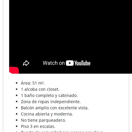
Área: 51 m².
1 alcoba con closet.
1 baño completo y cabinado.
Zona de ropas independiente.
Balcón amplio con excelente vista.
Cocina abierta y moderna.
No tiene parqueadero.
Piso 3 en escalas.