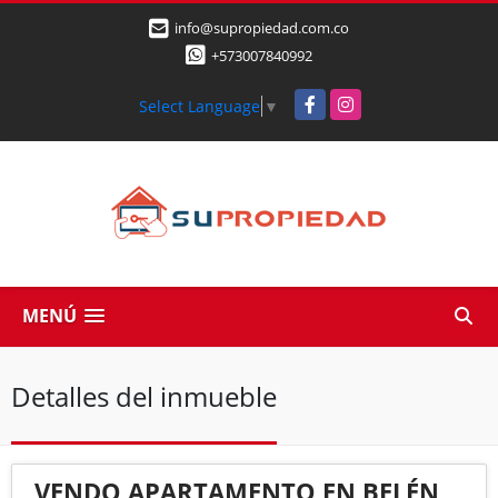
info@supropiedad.com.co
+573007840992
Facebook
Instagram
Select Language
▼
MENÚ
Detalles del inmueble
VENDO APARTAMENTO EN BELÉN