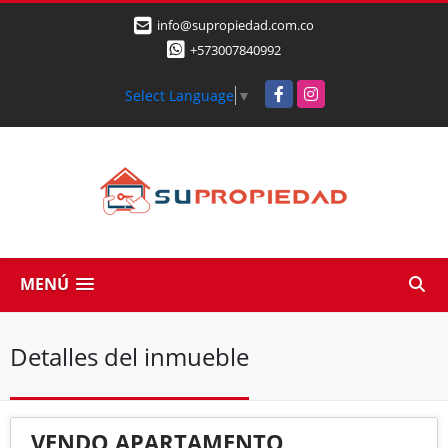
info@supropiedad.com.co
+573007840992
Facebook
Instagram
Select Language
▼
MENÚ
Detalles del inmueble
VENDO APARTAMENTO