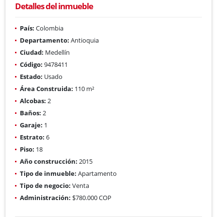
Detalles del inmueble
País:
Colombia
Departamento:
Antioquia
Ciudad:
Medellín
Código:
9478411
Estado:
Usado
Área Construida:
110 m²
Alcobas:
2
Baños:
2
Garaje:
1
Estrato:
6
Piso:
18
Año construcción:
2015
Tipo de inmueble:
Apartamento
Tipo de negocio:
Venta
Administración:
$780.000 COP