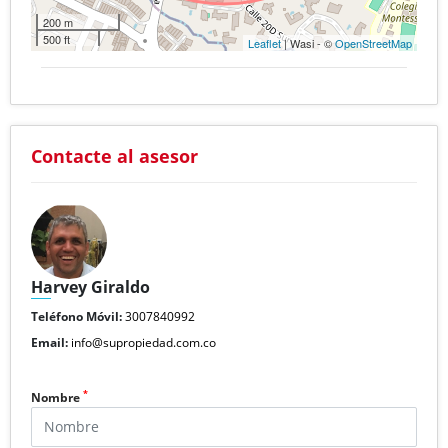
200 m
500 ft
Leaflet
| Wasi - ©
OpenStreetMap
Contacte al asesor
Harvey Giraldo
Teléfono Móvil:
3007840992
Email:
info@supropiedad.com.co
*
Nombre