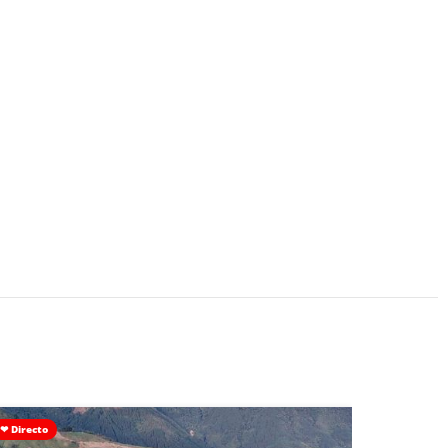
❤ Directo
Con Colega