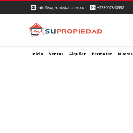
info@supropiedad.com.co
+573007840992
Inicio
Ventas
Alquiler
Permutar
Nuestr