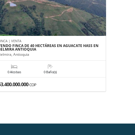
FINCA | VENTA
APARTAMEN
VENDO FINCA DE 40 HECTÁREAS EN AGUACATE HASS EN
APARTAME
BELMIRA ANTIOQUIA
MEDELLÍN
Belmira, Antioquia
Medellín, A
0 Alcobas
0 Baño(s)
3 Alco
$3.400.000.000
$680.000
COP