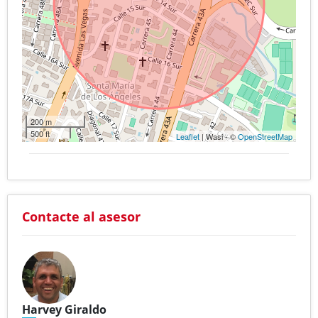
200 m
500 ft
Leaflet
| Wasi - ©
OpenStreetMap
Contacte al asesor
Harvey Giraldo