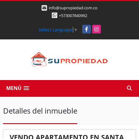
info@supropiedad.com.co
+573007840992
Facebook
Instagram
Select Language
▼
MENÚ
Detalles del inmueble
VENDO APARTAMENTO EN SANTA