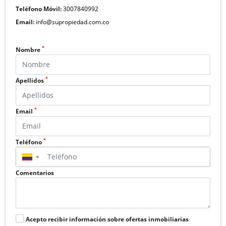
Teléfono Móvil:
3007840992
Email:
info@supropiedad.com.co
*
Nombre
*
Apellidos
*
Email
*
Teléfono
▼
Comentarios
Acepto recibir información sobre ofertas inmobiliarias