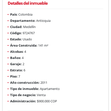
Detalles del inmueble
País:
Colombia
Departamento:
Antioquia
Ciudad:
Medellín
Código:
9724767
Estado:
Usado
Área Construida:
141 m²
Alcobas:
4
Baños:
4
Garaje:
2
Estrato:
6
Piso:
7
Año construcción:
2011
Tipo de inmueble:
Apartamento
Tipo de negocio:
Venta
Administración:
$900.000 COP