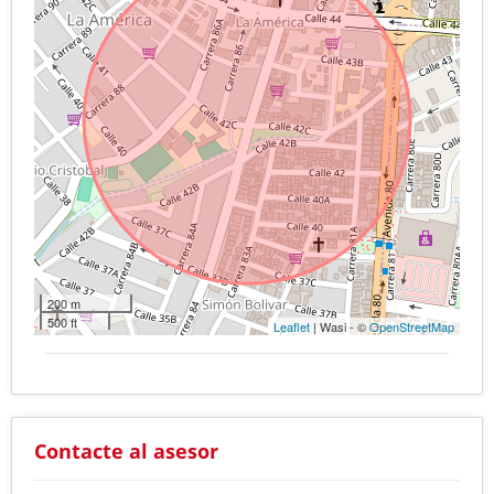
200 m
500 ft
Leaflet
| Wasi - ©
OpenStreetMap
Contacte al asesor