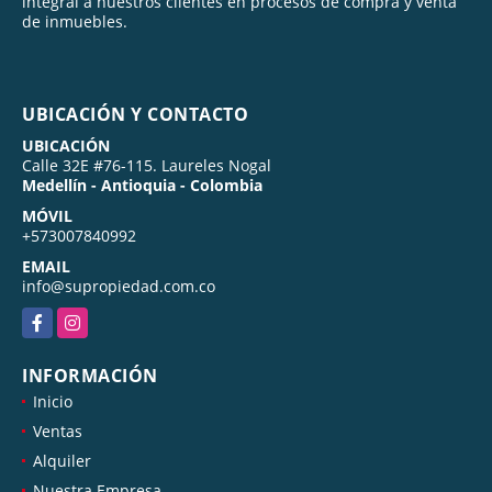
integral a nuestros clientes en procesos de compra y venta
de inmuebles.
UBICACIÓN Y CONTACTO
UBICACIÓN
Calle 32E #76-115. Laureles Nogal
Medellín - Antioquia - Colombia
MÓVIL
+573007840992
EMAIL
info@supropiedad.com.co
Facebook
Instagram
INFORMACIÓN
Inicio
Ventas
Alquiler
Nuestra Empresa