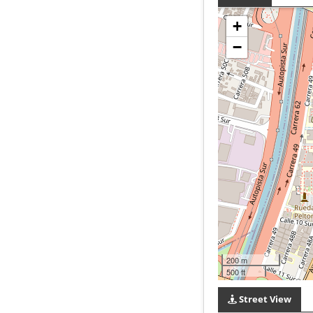
+
−
200 m
500 ft
Street View