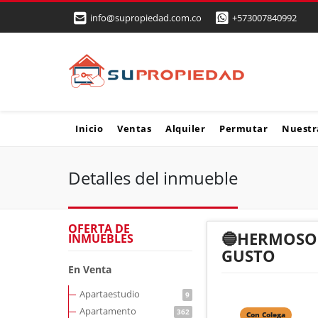
info@supropiedad.com.co
+573007840992
Inicio
Ventas
Alquiler
Permutar
Nuestr
Detalles del inmueble
OFERTA DE
🔵HERMOSO 
INMUEBLES
GUSTO
En Venta
Apartaestudio
9
Apartamento
362
Con Colega