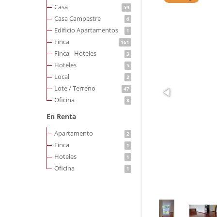
Casa
59
Casa Campestre
6
Edificio Apartamentos
1
Finca
161
Finca - Hoteles
3
Hoteles
5
Local
2
Lote / Terreno
47
Oficina
8
En Renta
Apartamento
2
Finca
1
Hoteles
1
Oficina
1