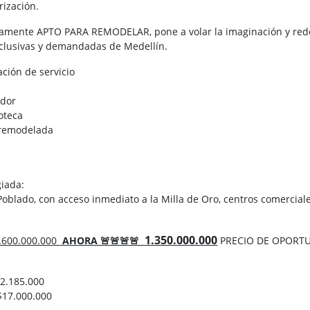
rización.
amente APTO PARA REMODELAR, pone a volar la imaginación y redef
clusivas y demandadas de Medellín.
ación de servicio
edor
ioteca
 remodelada
giada:
Poblado, con acceso inmediato a la Milla de Oro, centros comercial
1.350.000.000
1.600.000.000
AHORA 🚨🚨🚨🚨
PRECIO DE OPORT
$2.185.000
$17.000.000