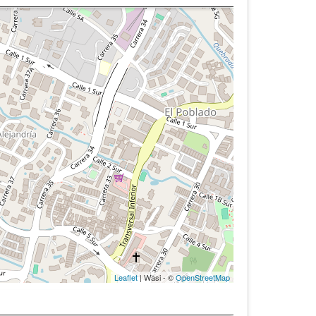
Leaflet
| Wasi - ©
OpenStreetMap