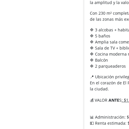
la amplitud y la valo
Con 230 m² complet
de las zonas más ex
🔷 3 alcobas + habit
🔷 5 baños
🔷 Amplia sala com
🔷 Sala de TV + bibl
🔷 Cocina moderna
🔷 Balcón
🔷 2 parqueaderos
📍 Ubicación privile
En el corazón de El 
la ciudad.
💰 VALOR
ANTE
S
: $
📊 Administración: 
💵 Renta estimada: 