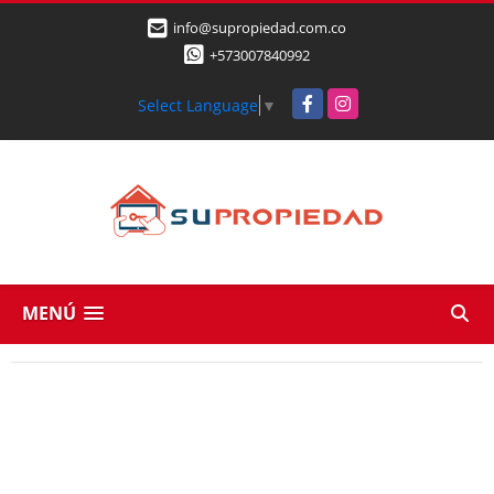
info@supropiedad.com.co
+573007840992
Facebook
Instagram
Select Language
▼
MENÚ