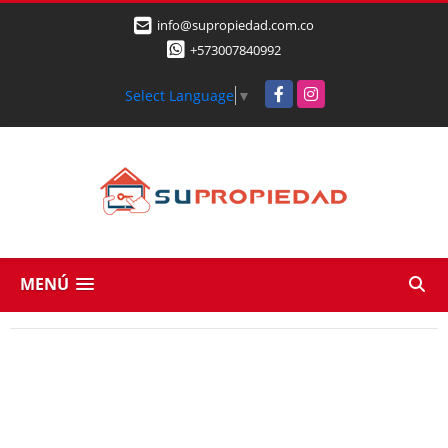
info@supropiedad.com.co
+573007840992
Facebook
Instagram
Select Language
▼
MENÚ