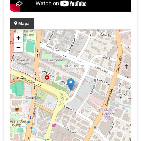
Mapa
+
−