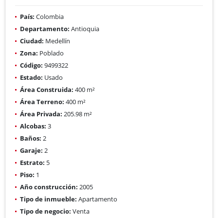
País:
Colombia
Departamento:
Antioquia
Ciudad:
Medellín
Zona:
Poblado
Código:
9499322
Estado:
Usado
Área Construida:
400 m²
Área Terreno:
400 m²
Área Privada:
205.98 m²
Alcobas:
3
Baños:
2
Garaje:
2
Estrato:
5
Piso:
1
Año construcción:
2005
Tipo de inmueble:
Apartamento
Tipo de negocio:
Venta