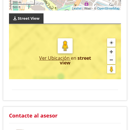
200 m
500 ft
Leaflet
| Wasi - ©
OpenStreetMap
Street View
Ver Ubicación
en
street
view
Contacte al asesor