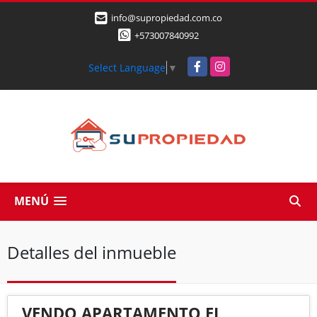
info@supropiedad.com.co
+573007840992
Facebook
Instagram
Select Language
▼
MENÚ
Detalles del inmueble
VENDO APARTAMENTO EL