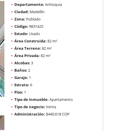
Departamento:
Antioquia
Ciudad:
Medellín
Zona:
Poblado
Código:
9831425
Estado:
Usado
Área Construida:
82 m²
Área Terreno:
82 m²
Área Privada:
82 m²
Alcobas:
3
Baños:
2
Garaje:
1
Estrato:
6
Piso:
1
Tipo de inmueble:
Apartamento
Tipo de negocio:
Venta
Administración:
$440.618 COP