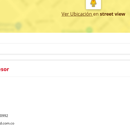
Ver Ubicación
en
street view
esor
40992
d.com.co