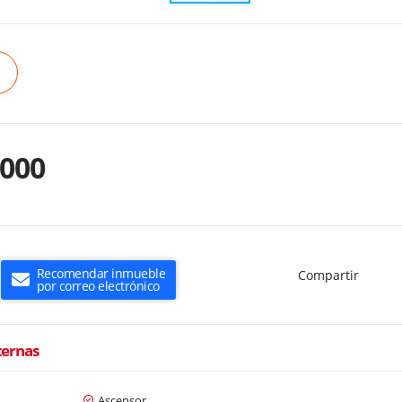
.000
Recomendar inmueble
Compartir
por correo electrónico
ternas
Ascensor