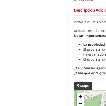
Descripción Adici
PRIMER PISO: 3 alcob
Unidad cerrada con p
Notas importantes:
La propiedad 
El propietario
haya variado e
El propietario
¿Le interesa?
Agende
¿Cree que es la qu
Mapa
+
−