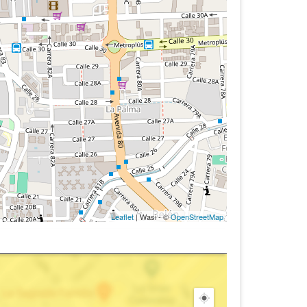
Leaflet
| Wasi - ©
OpenStreetMap