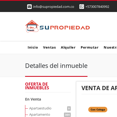
info@supropiedad.com.co
+573007840992
Inicio
Ventas
Alquiler
Permutar
Nuestr
Detalles del inmueble
OFERTA DE
VENTA DE 
INMUEBLES
En Venta
Apartaestudio
9
Con Colega
Apartamento
364