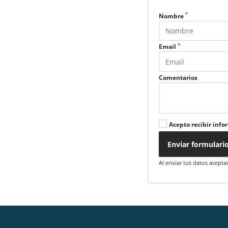
*
Nombre
*
Email
Comentarios
Acepto recibir info
Enviar formulari
Al enviar tus datos acepta