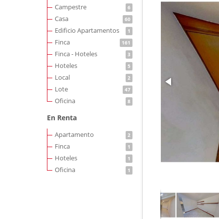
Campestre
6
Casa
60
Edificio Apartamentos
1
Finca
161
Finca - Hoteles
3
Hoteles
5
Local
2
Lote
47
Oficina
8
En Renta
Apartamento
2
Finca
1
Hoteles
1
Oficina
1