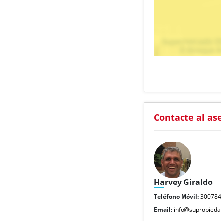
Contacte al as
Harvey Giraldo
Teléfono Móvil:
30078
Email:
info@supropieda