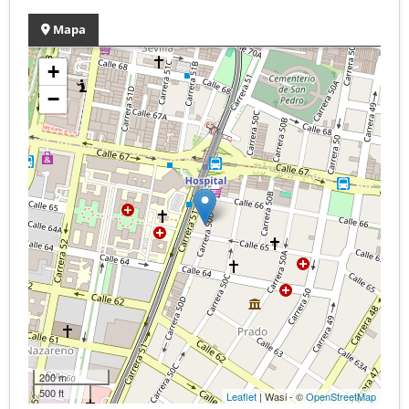
Mapa
+
−
200 m
500 ft
Leaflet
| Wasi - ©
OpenStreetMap