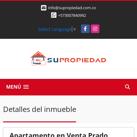
info@supropiedad.com.co
+573007840992
Facebook
Instagram
Select Language
▼
MENÚ
Detalles del inmueble
Apartamento en Venta Prado