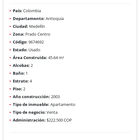
País:
Colombia
Departamento:
Antioquia
Ciudad:
Medellín
Zona:
Prado Centro
Código:
9674692
Estado:
Usado
Área Construida:
45.64 m²
Alcobas:
2
Baño:
1
Estrato:
4
Piso:
2
Año construcción:
2003
Tipo de inmueble:
Apartamento
Tipo de negocio:
Venta
Administración:
$222.500 COP