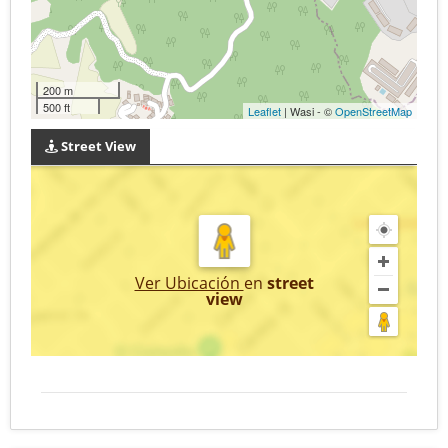
200 m
500 ft
Leaflet
| Wasi - ©
OpenStreetMap
Street View
Ver Ubicación
en
street
view