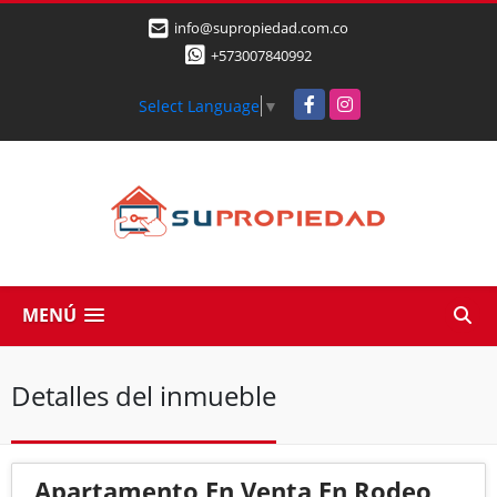
info@supropiedad.com.co
+573007840992
Facebook
Instagram
Select Language
▼
MENÚ
Detalles del inmueble
Apartamento En Venta En Rodeo