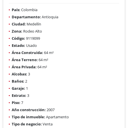
País:
Colombia
Departamento:
Antioquia
Ciudad:
Medellín
Zona:
Rodeo Alto
Código:
9119099
Estado:
Usado
Área Construida:
64 m²
Área Terreno:
64 m²
Área Privada:
64 m²
Alcobas:
3
Baños:
2
Garaje:
1
Estrato:
3
Piso:
7
Año construcción:
2007
Tipo de inmueble:
Apartamento
Tipo de negocio:
Venta