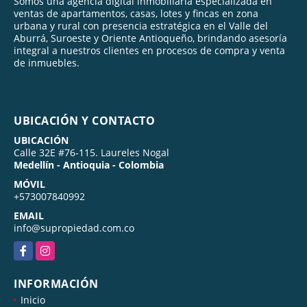
Somos una agencia digital inmobiliaria especializada en
ventas de apartamentos, casas, lotes y fincas en zona
urbana y rural con presencia estratégica en el Valle del
Aburrá, Suroeste y Oriente Antioqueño, brindando asesoría
integral a nuestros clientes en procesos de compra y venta
de inmuebles.
UBICACIÓN Y CONTACTO
UBICACIÓN
Calle 32E #76-115. Laureles Nogal
Medellín - Antioquia - Colombia
MÓVIL
+573007840992
EMAIL
info@supropiedad.com.co
Facebook
Instagram
INFORMACIÓN
Inicio